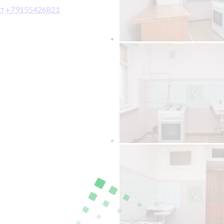
т
+79155426821