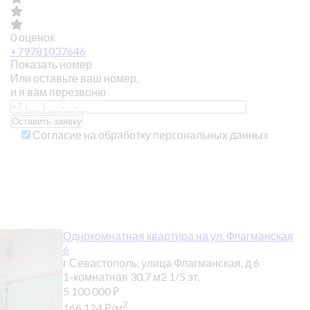
0 оценок
+79781037646
Показать номер
Или оставьте ваш номер,
и я вам перезвоню
Согласие на обработку персональных данных
Однокомнатная квартира на ул. Флагманская
6
г Севастополь, улица Флагманская, д 6
1-комнатная
30.7 м2
1/5 эт.
5 100 000
₽
2
166 124
₽
/м