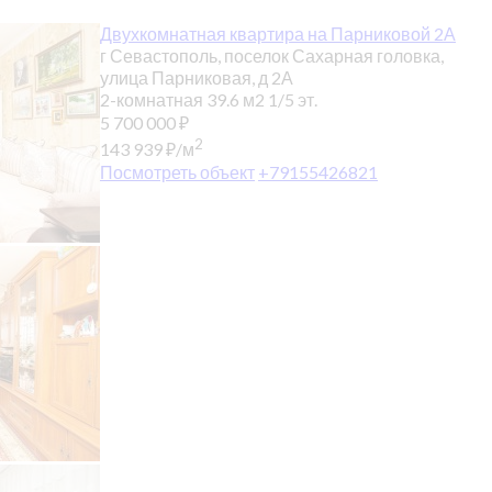
Двухкомнатная квартира на Парниковой 2А
г Севастополь, поселок Сахарная головка,
улица Парниковая, д 2А
2-комнатная
39.6 м2
1/5 эт.
5 700 000
₽
2
143 939
₽
/м
Посмотреть объект
+79155426821