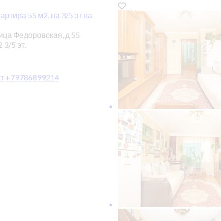
ртира 55 м2, на 3/5 эт на
ица Федоровская, д 55
2
3/5 эт.
т
+79786899214