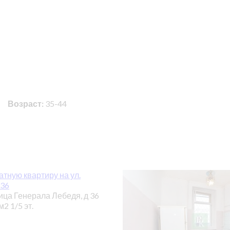
Возраст:
35-44
тную квартиру на ул.
 36
ица Генерала Лебедя, д 36
 м2
1/5 эт.