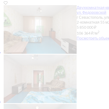
Двухкомнатная ква
ул. Федоровской
г Севастополь, ул
2-комнатная
55 м
5 850 000
₽
2
106 364
₽
/м
Посмотреть объек