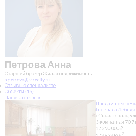
Петрова Анна
Старший брокер Жилая недвижимость
a.petrova@rcrealty.ru
Отзывы о специалисте
Объекты (15)
Написать отзыв
Продам трехкомна
Генерала Лебедя
г Севастополь, ул
3-комнатная
70.7
12 290 000
₽
2
173 833
₽
/м