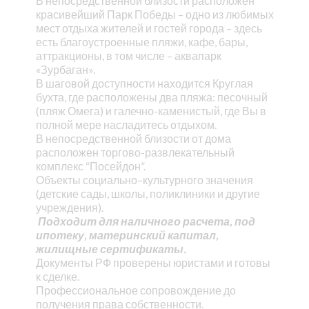
В непосредственной близости расположен
красивейший Парк Победы – одно из любимых
мест отдыха жителей и гостей города – здесь
есть благоустроенные пляжи, кафе, бары,
аттракционы, в том числе – аквапарк
«Зурбаган».
В шаговой доступности находится Круглая
бухта, где расположены два пляжа: песочный
(пляж Омега) и галечно-каменистый, где Вы в
полной мере насладитесь отдыхом.
В непосредственной близости от дома
расположен торгово-развлекательный
комплекс “Посейдон”.
Объекты социально–культурного значения
(детские сады, школы, поликлиники и другие
учреждения).
Подходит для наличного расчета, под
ипотеку, материнский капитал,
жилищные сертификаты.
Документы РФ проверены юристами и готовы
к сделке.
Профессиональное сопровождение до
получения права собственности.