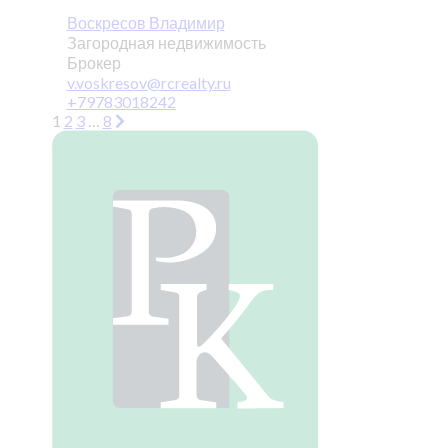
Воскресов Владимир
Загородная недвижимость
Брокер
v.voskresov@rcrealty.ru
+79783018242
1
2
3
…
8