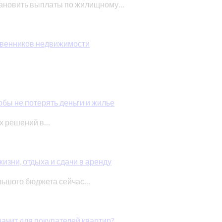
тановить выплаты по жилищному…
ственников недвижимости
обы не потерять деньги и жилье
ых решений в…
изни, отдыха и сдачи в аренду
льшого бюджета сейчас…
начит для покупателей квартир?