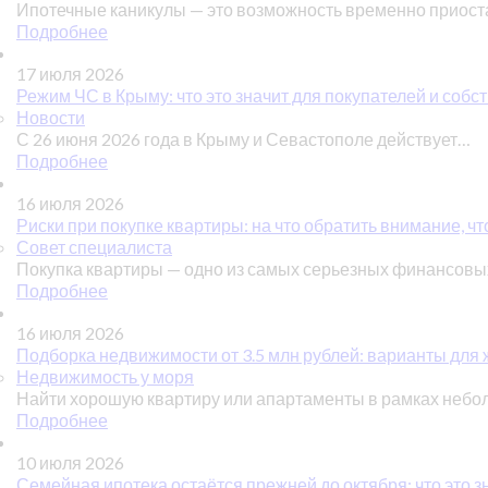
Ипотечные каникулы — это возможность временно приос
Подробнее
17 июля 2026
Режим ЧС в Крыму: что это значит для покупателей и соб
Новости
С 26 июня 2026 года в Крыму и Севастополе действует…
Подробнее
16 июля 2026
Риски при покупке квартиры: на что обратить внимание, чт
Совет специалиста
Покупка квартиры — одно из самых серьезных финансов
Подробнее
16 июля 2026
Подборка недвижимости от 3.5 млн рублей: варианты для ж
Недвижимость у моря
Найти хорошую квартиру или апартаменты в рамках небо
Подробнее
10 июля 2026
Семейная ипотека остаётся прежней до октября: что это з