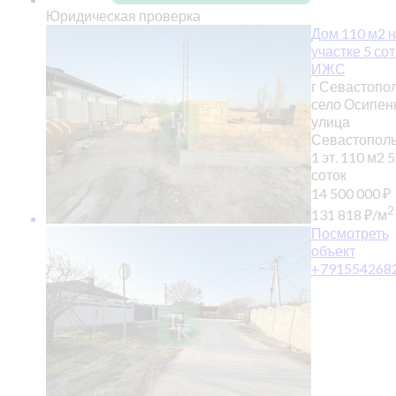
Юридическая проверка
Дом 110 м2 
участке 5 сот
ИЖС
г Севастопол
село Осипенк
улица
Севастополь
1 эт.
110 м2
5
соток
14 500 000
₽
2
131 818
₽
/м
Посмотреть
объект
+791554268