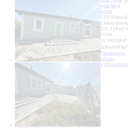
участке 4
сотки
СОТ Южный,
Севастопол
1 эт.
114 м2
4
соток
12 500 000
₽
2
109 649
₽
/м
Посмотреть
объект
+791554268