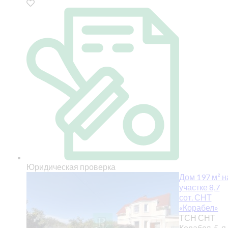
Юридическая проверка
Дом 197 м² н
участке 8,7
сот. СНТ
«Корабел»
ТСН СНТ
Корабел, 5-я