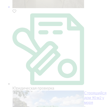
Юридическая проверка
Строящийся
дом 90 м2 у
моря