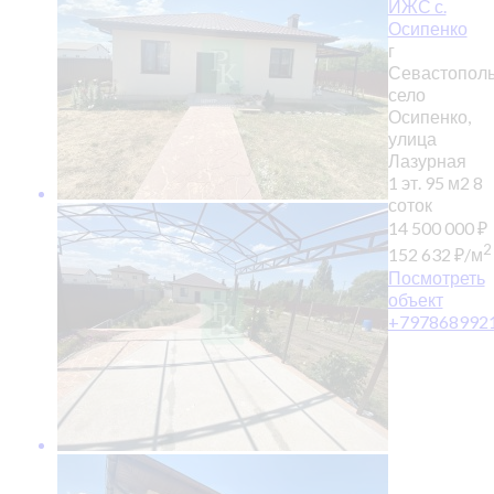
ИЖС с.
Осипенко
г
Севастополь
село
Осипенко,
улица
Лазурная
1 эт.
95 м2
8
соток
14 500 000
₽
2
152 632
₽
/м
Посмотреть
объект
+797868992