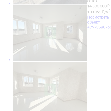
соток
14 500 000
₽
2
138 095
₽
/м
Посмотреть
объект
+797858076