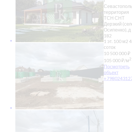
г
Севастополь
территория
ТСН СНТ
Дерзкий (сел
Осипенко), д
182
1 эт.
100 м2
4
соток
10 500 000
₽
2
105 000
₽
/м
Посмотреть
объект
+798024312