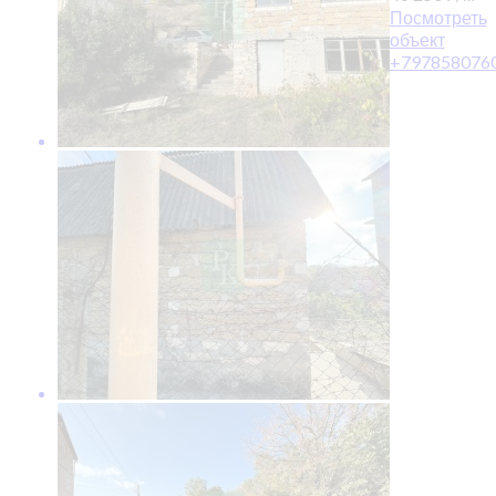
Посмотреть
объект
+797858076