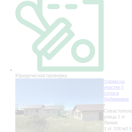
Юридическая проверка
3 дома на
участке 5
соток в
Любимовке
г
Севастополь
улица 1-я
Линия
1 эт.
100 м2
5