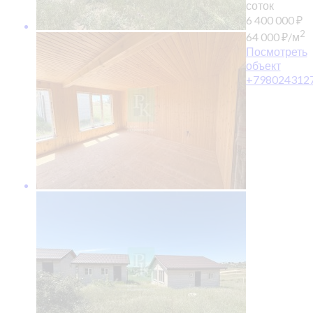
соток
6 400 000
₽
2
64 000
₽
/м
Посмотреть
объект
+798024312