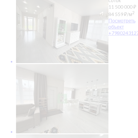
соток
11 500 000
₽
2
84 559
₽
/м
Посмотреть
объект
+798024312