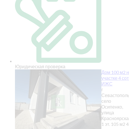
Юридическая проверка
Дом 100 м2 
участке 4 сот
ИЖС
г
Севастополь
село
Осипенко,
улица
Красноярска
1 эт.
105 м2
4