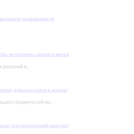
ственников недвижимости
обы не потерять деньги и жилье
ых решений в…
изни, отдыха и сдачи в аренду
льшого бюджета сейчас…
начит для покупателей квартир?