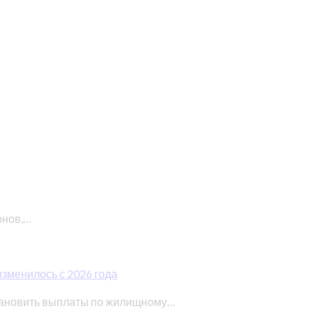
онов,…
изменилось с 2026 года
тановить выплаты по жилищному…