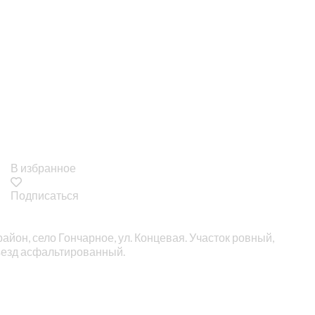
В избранное
Подписаться
район, село Гончарное, ул. Концевая. Участок ровный,
дъезд асфальтированный.