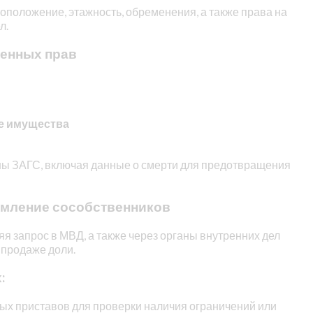
оположение, этажность, обременения, а также права на
л.
венных прав
ле имущества
ы ЗАГС, включая данные о смерти для предотвращения
омление сособственников
я запрос в МВД, а также через органы внутренних дел
 продаже доли.
:
ых приставов для проверки наличия ограничений или