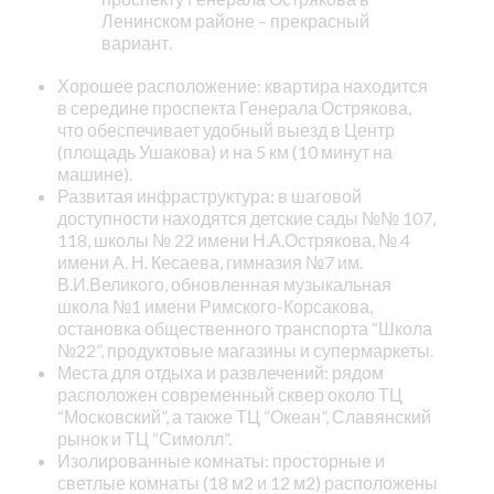
Ленинском районе – прекрасный
вариант.
Хорошее расположение: квартира находится
в середине проспекта Генерала Острякова,
что обеспечивает удобный выезд в Центр
(площадь Ушакова) и на 5 км (10 минут на
машине).
Развитая инфраструктура: в шаговой
доступности находятся детские сады №№ 107,
118, школы № 22 имени Н.А.Острякова, № 4
имени А. Н. Кесаева, гимназия №7 им.
В.И.Великого, обновленная музыкальная
школа №1 имени Римского-Корсакова,
остановка общественного транспорта “Школа
№22”, продуктовые магазины и супермаркеты.
Места для отдыха и развлечений: рядом
расположен современный сквер около ТЦ
“Московский”, а также ТЦ “Океан”, Славянский
рынок и ТЦ “Симолл”.
Изолированные комнаты: просторные и
светлые комнаты (18 м2 и 12 м2) расположены