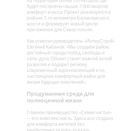
на территории более 70 гектаров, где
будет построено свыше 7 000 квартир
комфорт-класса. Проект реализуется в
районе 7-го километра Балаклавского
шоссе и формирует новый центр
притяжения для Севастополя.
Как отметил руководитель «ИнтерСтрой»
Евгений Кабанов: «Мы создаём район,
достойный города побед, свободы и
силы духа. Объект станет важной вехой
развития и подарит региону
современный, вдохновляющий и по-
настоящему комфортный район для
жизни будущих поколений».
Продуманная среда для
полноценной жизни
Главное преимущество «Семисчастья»
— его комплексность. Здесь все создано
для комфорта жителей без
необходимости куда-то ехать.