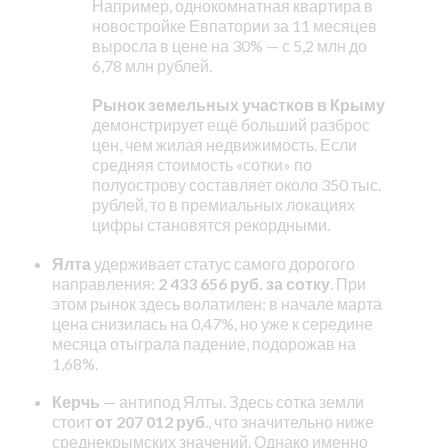
Например, однокомнатная квартира в
новостройке Евпатории за 11 месяцев
выросла в цене на 30% — с 5,2 млн до
6,78 млн рублей.
Рынок земельных участков в Крыму
демонстрирует ещё больший разброс
цен, чем жилая недвижимость. Если
средняя стоимость «сотки» по
полуострову составляет около 350 тыс.
рублей, то в премиальных локациях
цифры становятся рекордными.
Ялта
удерживает статус самого дорогого
направления:
2 433 656 руб. за сотку
. При
этом рынок здесь волатилен: в начале марта
цена снизилась на 0,47%, но уже к середине
месяца отыграла падение, подорожав на
1,68%.
Керчь
— антипод Ялты. Здесь сотка земли
стоит
от 207 012 руб
., что значительно ниже
среднекрымских значений. Однако именно