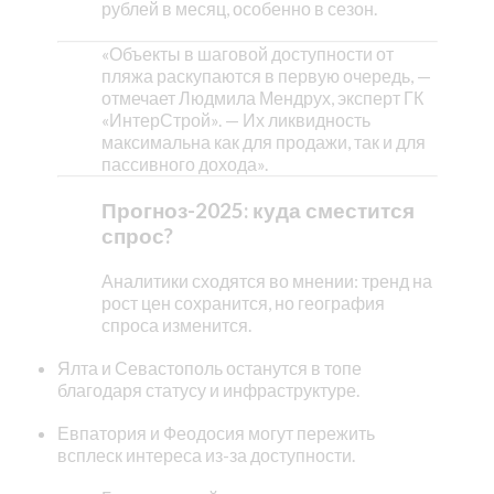
рублей в месяц, особенно в сезон.
«Объекты в шаговой доступности от
пляжа раскупаются в первую очередь, —
отмечает Людмила Мендрух, эксперт ГК
«ИнтерСтрой». — Их ликвидность
максимальна как для продажи, так и для
пассивного дохода».
Прогноз-2025: куда сместится
спрос?
Аналитики сходятся во мнении: тренд на
рост цен сохранится, но география
спроса изменится.
Ялта и Севастополь останутся в топе
благодаря статусу и инфраструктуре.
Евпатория и Феодосия могут пережить
всплеск интереса из-за доступности.