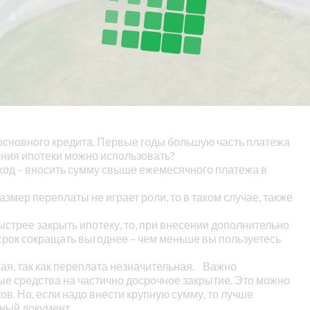
основного кредита. Первые годы большую часть платежа
ния ипотеки можно использовать?
ыход – вносить сумму свыше ежемесячного платежа в
азмер переплаты не играет роли, то в таком случае, также
стрее закрыть ипотеку, то, при внесении дополнительно
 срок сокращать выгоднее – чем меньше вы пользуетесь
я, так как переплата незначительная.
Важно
ые средства на частично досрочное закрытие. Это можно
в. Но, если надо внести крупную сумму, то лучше
жный документ.