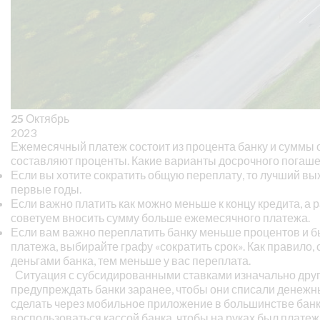
25
Октябрь
2023
Ежемесячный платеж состоит из процента банку и суммы 
составляют проценты. Какие варианты досрочного погаше
Если вы хотите сократить общую переплату, то лучший в
первые годы.
Если важно платить как можно меньше к концу кредита, а р
советуем вносить сумму больше ежемесячного платежа.
Если вам важно переплатить банку меньше процентов и бы
платежа, выбирайте графу «сократить срок». Как правило,
деньгами банка, тем меньше у вас переплата.
Ситуация с субсидированными ставками изначально друга
предупреждать банки заранее, чтобы они списали денежн
сделать через мобильное приложение в большинстве банко
воспользоваться кассой банка, чтобы на руках был плате