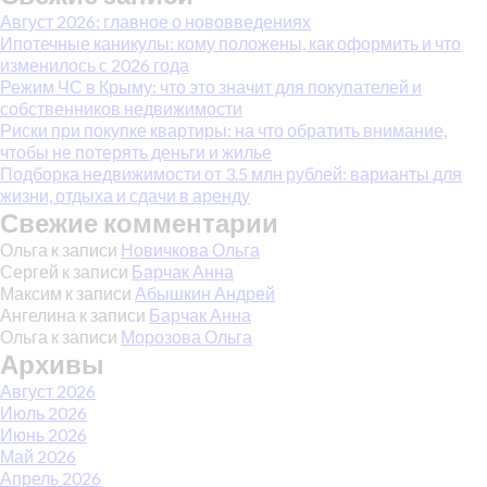
Август 2026: главное о нововведениях
Ипотечные каникулы: кому положены, как оформить и что
изменилось с 2026 года
Режим ЧС в Крыму: что это значит для покупателей и
собственников недвижимости
Риски при покупке квартиры: на что обратить внимание,
чтобы не потерять деньги и жилье
Подборка недвижимости от 3.5 млн рублей: варианты для
жизни, отдыха и сдачи в аренду
Свежие комментарии
Ольга
к записи
Новичкова Ольга
Сергей
к записи
Барчак Анна
Максим
к записи
Абышкин Андрей
Ангелина
к записи
Барчак Анна
Ольга
к записи
Морозова Ольга
Архивы
Август 2026
Июль 2026
Июнь 2026
Май 2026
Апрель 2026