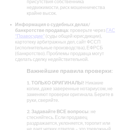
присутствия собственника
недвижимости, риск мошенничества
крайне высок.
Информация о судебных делах/
банкротстве продавца:
проверьте через
ГАС
“Правосудие”
(суды общей юрисдикции),
картотеку арбитражных дел, сайт ФССП
(исполнительные производства), ЕФРСБ
(банкротство). Проблемы продавца могут
сделать сделку недействительной.
Важнейшие правила проверки:
1. ТОЛЬКО ОРИГИНАЛЫ!
Никакие
копии, даже заверенные нотариусом, не
заменяют проверки оригинала. Берите в
руки, сверяйте.
2.
Задавайте ВСЕ вопросы
: не
стесняйтесь. Если продавец
раздражается, уклоняется, торопит или
не дает четких ответов – это тревожный