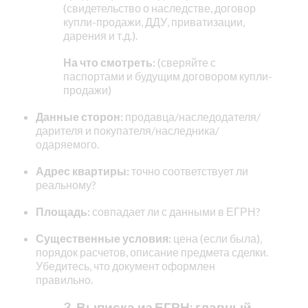
(свидетельство о наследстве, договор
купли-продажи, ДДУ, приватизации,
дарения и т.д.).
На что смотреть:
(сверяйте с
паспортами и будущим договором купли-
продажи)
Данные сторон:
продавца/наследодателя/
дарителя и покупателя/наследника/
одаряемого.
Адрес квартиры:
точно соответствует ли
реальному?
Площадь:
совпадает ли с данными в ЕГРН?
Существенные условия:
цена (если была),
порядок расчетов, описание предмета сделки.
Убедитесь, что документ оформлен
правильно.
3. Выписка из ЕГРН: главный