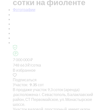
сотки на фиоленте
Фотографии
7 000 000
₽
748 663
₽
/сотка
В избранное
Подписаться
Участок:
9.35
сот
В продаже участок 9,3 соток (аренда)
,расположена г. Севастополь, Балаклавский
район, СТ Первомайское, ул. Монастырское
шоссе.
Участок видовой, просторный, имеет уклон,