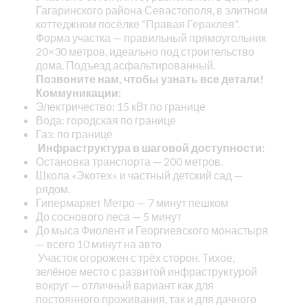
Гагаринского района Севастополя, в элитном
коттеджном посёлке “Правая Гераклея”.
Форма участка — правильный прямоугольник
20×30 метров, идеально под строительство
дома. Подъезд асфальтированный.
Позвоните нам, чтобы узнать все детали!
Коммуникации:
Электричество: 15 кВт по границе
Вода: городская по границе
Газ: по границе
Инфраструктура в шаговой доступности:
Остановка транспорта — 200 метров.
Школа «Экотех» и частный детский сад —
рядом.
Гипермаркет Метро — 7 минут пешком
До соснового леса — 5 минут
До мыса Фиолент и Георгиевского монастыря
— всего 10 минут на авто
Участок огорожен с трёх сторон. Тихое,
зелёное место с развитой инфраструктурой
вокруг — отличный вариант как для
постоянного проживания, так и для дачного