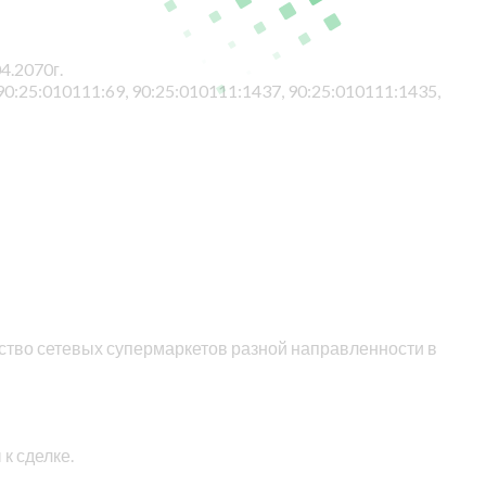
4.2070г.
0:25:010111:69, 90:25:010111:1437, 90:25:010111:1435,
ество сетевых супермаркетов разной направленности в
к сделке.