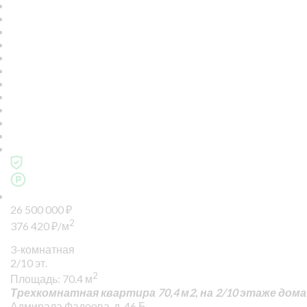
26 500 000
₽
2
376 420
₽
/м
3-комнатная
2/10 эт.
2
Площадь: 70.4 м
Трехкомнатная квартира 70,4 м2, на 2/10 этаже дома
Адмирала Фадеева, д. 46 Б.