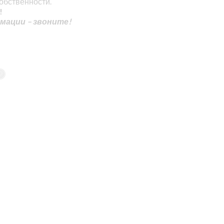
обственности.
!
мации – звоните!