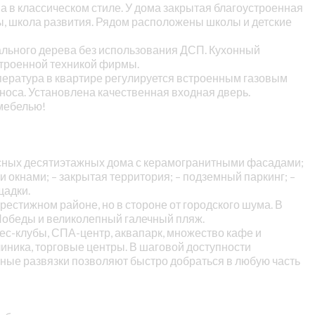
а в классическом стиле. У дома закрытая благоустроенная
ы, школа развития. Рядом расположены школы и детские
ального дерева без использования ДСП. Кухонный
строенной техникой фирмы.
мпература в квартире регулируется встроенным газовым
носа. Установлена качественная входная дверь.
 мебелью!
касных десятиэтажных дома с керамогранитными фасадами;
 окнами; – закрытая территория; – подземный паркинг; –
щадки.
естижном районе, но в стороне от городского шума. В
Победы и великолепный галечный пляж.
с-клубы, СПА-центр, аквапарк, множество кафе и
линика, торговые центры. В шаговой доступности
ные развязки позволяют быстро добраться в любую часть