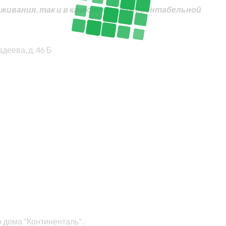
живания, так и в качестве высокорентабельной
деева, д. 46 Б
 дома “Континенталь” .