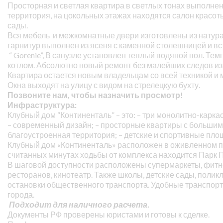
Просторная и светлая квартира в светлых тонах выполнен
территория, на цокольных этажах находятся салон красот
сады.
Вся мебель и межкомнатные двери изготовлены из натур
гарнитур выполнен из ясеня с каменной столешницей и в
“ Gorenie”, В санузле установлен теплый водяной пол. Те
котлом. Абсолютно новый ремонт без малейших следов из
Квартира остается новым владельцам со всей техникой и
Окна выходят на улицу с видом на стрелецкую бухту.
Позвоните нам, чтобы назначить просмотр!
Инфраструктура:
Клубный дом “Континенталь” – это: – три монолитно-кар
– современный дизайн; – просторные квартиры с большими
благоустроенная территория; – детские и спортивные пло
Клубный дом «Континенталь» расположен в оживленном пр
считанных минутах ходьбы от комплекса находится Парк 
В шаговой доступности расположены супермаркеты, фитне
ресторанов, кинотеатр. Также школы, детские сады, полик
остановки общественного транспорта. Удобные транспорт
города.
Подходит для наличного расчета.
Документы РФ проверены юристами и готовы к сделке.