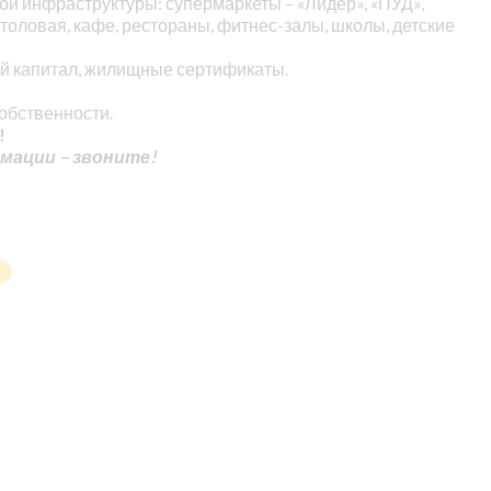
ой инфраструктуры: супермаркеты – «Лидер», «ПУД»,
оловая, кафе, рестораны, фитнес-залы, школы, детские
кий капитал, жилищные сертификаты.
обственности.
!
мации – звоните!