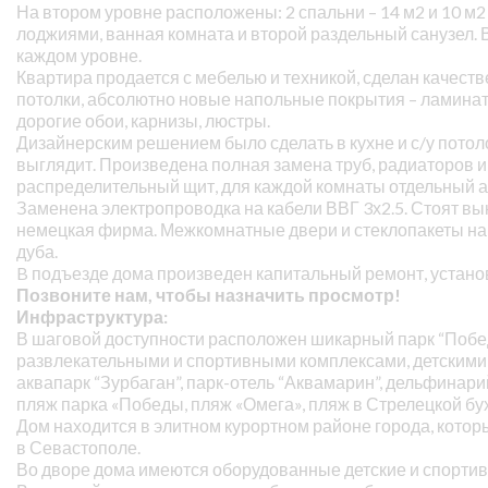
На втором уровне расположены: 2 спальни – 14 м2 и 10 м
лоджиями, ванная комната и второй раздельный санузел. 
каждом уровне.
Квартира продается с мебелью и техникой, сделан качес
потолки, абсолютно новые напольные покрытия – ламинат,
дорогие обои, карнизы, люстры.
Дизайнерским решением было сделать в кухне и с/у потоло
выглядит. Произведена полная замена труб, радиаторов и
распределительный щит, для каждой комнаты отдельный а
Заменена электропроводка на кабели ВВГ 3х2.5. Стоят вы
немецкая фирма. Межкомнатные двери и стеклопакеты на
дуба.
B подъезде дома произведен капитальный ремонт, устан
Позвоните нам, чтобы назначить просмотр!
Инфраструктура:
В шаговой доступности расположен шикарный парк “Поб
развлекательными и спортивными комплексами, детскими
аквапарк “Зурбаган”, парк-отель “Аквамарин”, дельфинарий
пляж парка «Победы, пляж «Омега», пляж в Стрелецкой бу
Дом находится в элитном курортном районе города, кото
в Севастополе.
Во дворе дома имеются оборудованные детские и спорти