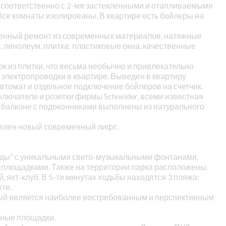
2 соответственно с 2-мя застекленными и отапливаемыми
Все комнаты изолированы. В квартире есть бойлеры на
твенный ремонт из современных материалов, натяжные
 линолеум, плитка; пластиковые окна, качественные
к из плитки, что весьма необычно и привлекательно
 электропроводки в квартире. Выведен в квартиру
втомат и отдельное подключение бойлеров на счетчик.
ключатели и розетки фирмы Schneider, всеми известная
 балконе с подоконниками выполнены из натурального
овлен новый современный лифт.
еды” с уникальными свето-музыкальными фонтанами,
 площадками. Также на территории парка расположены:
, яхт-клуб. В 5-ти минутах ходьбы находятся 3 пляжа:
хте.
рый является наиболее востребованным и перспективным
вные площадки.