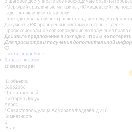
В шаговой доступности все необходимые объекты городск
«Меркурий», различные магазины, «Юмашевский» рынок, ст
сады, поликлиники, остановки.
Подходит для наличного расчета, под ипотеку, материнс
Документы РФ проверены юристами и готовы к сделке.
Профессиональное сопровождение до получения права с
Добавьте предложение в закладки, чтобы не потерять
Для просмотра и получения дополнительной инфор
Читать подробнее
Характеристики
О квартире:
ID объекта
36862806
Ответственный
Виктория Дидух
Адрес
г Севастополь, улица Адмирала Фадеева, д 21б
Комнатность
3
Этаж