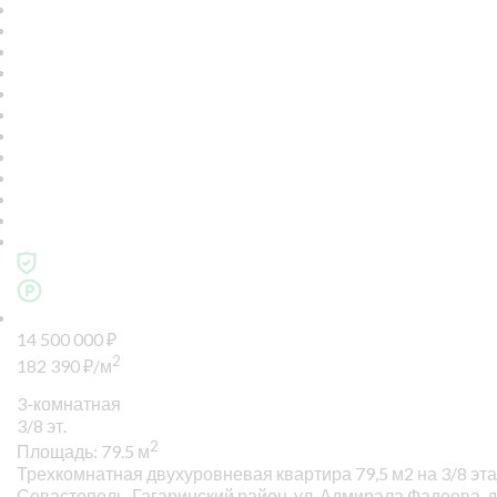
14 500 000
₽
2
182 390
₽
/м
3-комнатная
3/8 эт.
2
Площадь: 79.5 м
Трехкомнатная двухуровневая квартира 79,5 м2 на 3/8 эта
Севастополь, Гагаринский район, ул. Адмирала Фадеева, д.