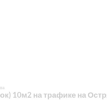
ова
ок) 10м2 на трафике на Ост