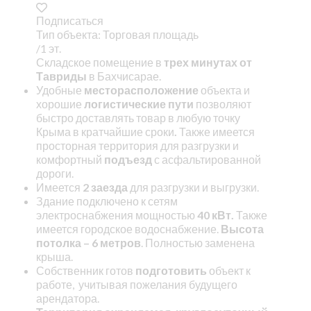
Подписаться
Тип объекта: Торговая площадь
/1 эт.
Складское помещение в
трех минутах от
Тавриды
в Бахчисарае.
Удобные
месторасположение
объекта и
хорошие
логистические пути
позволяют
быстро доставлять товар в любую точку
Крыма в кратчайшие сроки
.
Также имеется
просторная территория для разгрузки и
комфортный
подъезд
с асфальтированной
дороги.
Имеется
2 заезда
для разгрузки и выгрузки.
Здание подключено к сетям
электроснабжения мощностью
40 кВт.
Также
имеется городское водоснабжение.
Высота
потолка – 6 метров
. Полностью заменена
крыша.
Собственник готов
подготовить
объект к
работе, учитывая пожелания будущего
арендатора.