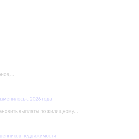
онов,…
изменилось с 2026 года
тановить выплаты по жилищному…
ственников недвижимости