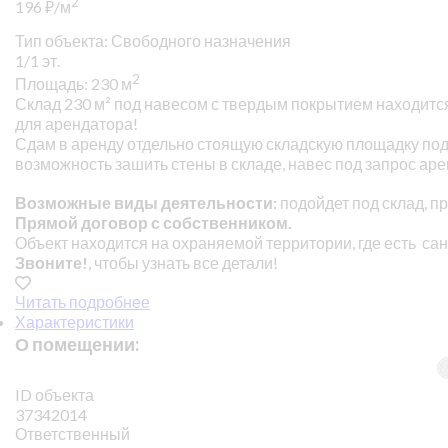
2
196
₽
/м
Тип объекта: Свободного назначения
1/1 эт.
2
Площадь: 230 м
Склад 230 м² под навесом с твердым покрытием находитс
для арендатора!
Сдам в аренду отдельно стоящую складскую площадку под на
возможность зашить стены в складе, навес под запрос аре
Возможные виды деятельности:
подойдет под склад, п
Прямой договор с собственником.
Объект находится на охраняемой территории, где есть са
Звоните!
, чтобы узнать все детали!
Читать подробнее
Характеристики
О помещении:
ID объекта
37342014
Ответственный