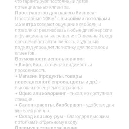
что гарантирует постоянный поток
потенциальных клиентов.
Пространство для вашего бизнеса:
Просторные
108 м²
с
высокими потолками
3,5 метра
создают ощущение свободы и
позволяют реализовать любые дизайнерские
и функциональные решения. Отдельный вход
обеспечивает автономность, а удобный
подъезд упрощает логистику для поставок и
клиентов.
Возможности использования:
•
Кафе, бар
– отличная видимость и
проходимость.
•
Магазин (продукты, товары
повседневного спроса, цветы и др.)
–
высокая посещаемость района.
•
Офис или коворкинг
– тихая, но доступная
локация.
•
Салон красоты, барбершоп
– удобство для
жителей района.
•
Склад или шоу-рум
– благодаря высоким
потолкам и отдельному входу.
Преимущества помещения: