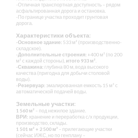
-Отличная транспортная доступность – рядом
асфальтированная дорога и остановка.
-По границе участка проходит грунтовая
дорога.
Характеристики объекта:
-Основное здание:
533 м² (производственно-
складское).
-Дополнительные строения:
+400 м² (по 200
м² с каждой стороны),
итого 933 м²
.
-Скважина:
глубина 80 м, вода высокого
качества (пригодна для добычи столовой
воды).
-Резервуар:
эмалированная емкость 15 м³ с
автоматической подачей воды.
Земельные участки:
1 560 м²
– под нежилое здание.
ВРИ:
хранение и переработка с/х продукции,
производство, склады.
1 501 м² + 2 500 м²
– прилегающие участки
(сейчас ИЖС, но по генплану –