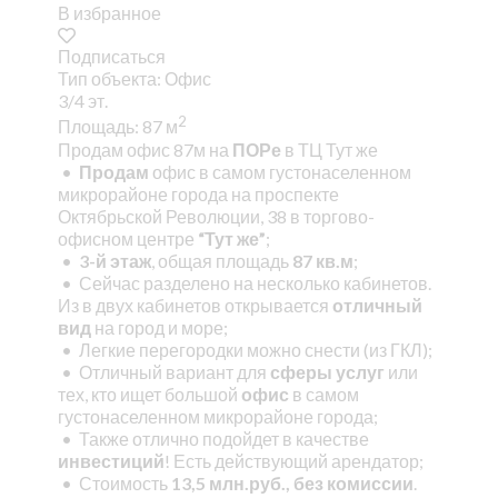
В избранное
Подписаться
Тип объекта: Офис
3/4 эт.
2
Площадь: 87 м
Продам офис 87м на
ПОРе
в ТЦ Тут же
•
Продам
офис в самом густонаселенном
микрорайоне города на проспекте
Октябрьской Революции, 38 в торгово-
офисном центре
“Тут же”
;
•
3-й этаж
, общая площадь
87 кв.м
;
• Сейчас разделено на несколько кабинетов.
Из в двух кабинетов открывается
отличный
вид
на город и море;
• Легкие перегородки можно снести (из ГКЛ);
• Отличный вариант для
сферы услуг
или
тех, кто ищет большой
офис
в самом
густонаселенном микрорайоне города;
• Также отлично подойдет в качестве
инвестиций
! Есть действующий арендатор;
• Стоимость
13,5 млн.руб., без комиссии
.