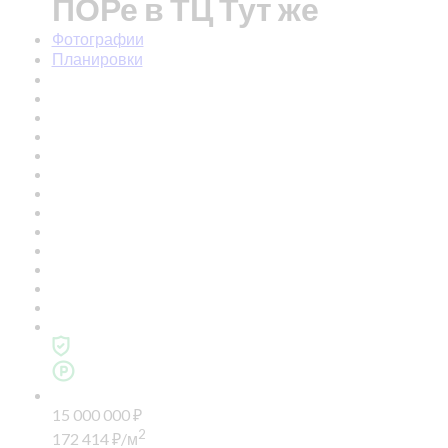
ПОРе в ТЦ Тут же
Фотографии
Планировки
15 000 000
₽
2
172 414
₽
/м