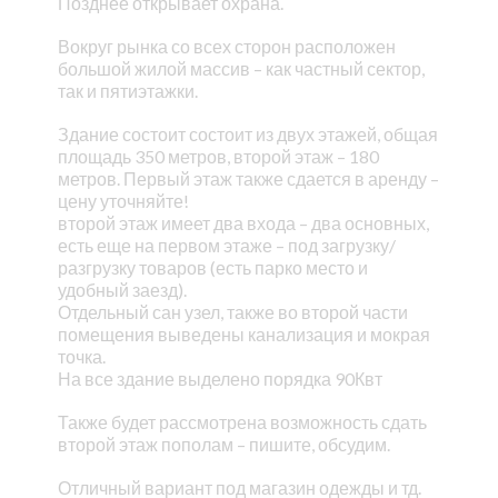
Позднее открывает охрана.
Вокруг рынка со всех сторон расположен
большой жилой массив – как частный сектор,
так и пятиэтажки.
Здание состоит состоит из двух этажей, общая
площадь 350 метров, второй этаж – 180
метров. Первый этаж также сдается в аренду –
цену уточняйте!
второй этаж имеет два входа – два основных,
есть еще на первом этаже – под загрузку/
разгрузку товаров (есть парко место и
удобный заезд).
Отдельный сан узел, также во второй части
помещения выведены канализация и мокрая
точка.
На все здание выделено порядка 90Квт
Также будет рассмотрена возможность сдать
второй этаж пополам – пишите, обсудим.
Отличный вариант под магазин одежды и тд.