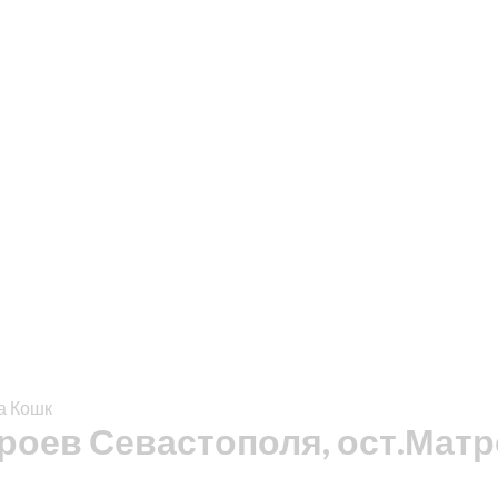
а Кошк
ероев Севастополя, ост.Мат