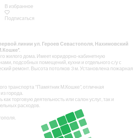
В избранное
Подписаться
первой линии ул. Героев Севастополя, Нахимовский
.Кошке”.
о жилого дома. Имеет коридорно-кабинетную
нами, подсобных помещений, кухни и отдельного с/у с
кий ремонт. Высота потолков 3 м. Установлена пожарная
го транспорта “Памятник М.Кошке”, отличная
 из города.
как торговую деятельность или салон услуг, так и
ельных расходов.
тополя.