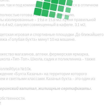
я, так и под коммерцию, так как находится в отличном
 полностью готова к вашему проживанию.
ы изолированные – 19,6 и 15,8 м2. Кухня правильной
6,4 м2, санузел совмещенный в кафеле, 3,1 м2,
ь детская игровая и спортивные площадки. До ближайшего
яжа «Голубая бухта» минут 10 на машине.
ожество магазинов, аптеки, фермерская ярмарка,
ола «Тип-Топ». Школа, садик и поликлиника – также
роллейбуса №10к.
дение «Бухта Казачья» на территории которого
м и светлыми классами. Казачья бухта – это один из
атеринский капитал, жилищные сертификаты.
обственности.
!