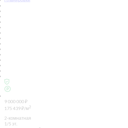
9 000 000
₽
2
175 439
₽
/м
2-комнатная
1/5 эт.