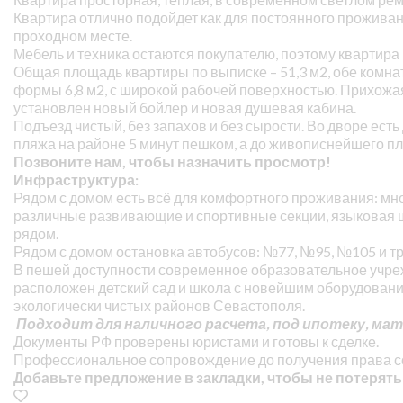
Квартира отлично подойдет как для постоянного проживани
проходном месте.
Мебель и техника остаются покупателю, поэтому квартира
Общая площадь квартиры по выписке – 51,3 м2, обе комнат
формы 6,8 м2, с широкой рабочей поверхностью. Прихожая 
установлен новый бойлер и новая душевая кабина.
Подъезд чистый, без запахов и без сырости. Во дворе ест
пляжа на районе 5 минут пешком, а до живописнейшего пл
Позвоните нам, чтобы назначить просмотр!
Инфраструктура:
Рядом с домом есть всё для комфортного проживания: мн
различные развивающие и спортивные секции, языковая шк
рядом.
Рядом с домом остановка автобусов: №77, №95, №105 и т
В пешей доступности современное образовательное учреж
расположен детский сад и школа с новейшим оборудование
экологически чистых районов Севастополя.
Подходит для наличного расчета, под ипотеку, м
Документы РФ проверены юристами и готовы к сделке.
Профессиональное сопровождение до получения права с
Добавьте предложение в закладки, чтобы не потерять