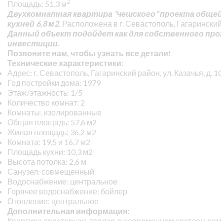
2
Площадь: 51.3 м
Двухкомнатная квартира “чешского” проекта общей п
кухней 6,8 м2.
Расположена в г. Севастополь, Гагаринский р
Данный объект подойдет как для собственного про
инвестиции.
Позвоните нам, чтобы узнать все детали!
Технические характеристики:
Адрес: г. Севастополь, Гагаринский район, ул. Казачья, д. 1
Год постройки дома: 1979
Этаж/этажность: 1/5
Количество комнат: 2
Комнаты: изолированные
Общая площадь: 57,6 м2
Жилая площадь: 36,2 м2
Комната: 19,5 и 16,7 м2
Площадь кухни: 10,3 м2
Высота потолка: 2,6 м
Санузел: совмещенный
Водоснабжение: центральное
Горячее водоснабжение: бойлер
Отопление: центральное
Дополнительная информация:
Квартира просторная, теплая, в современном светлом ре