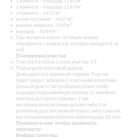
1 комната – площадь 12,65 м²
2 комната – площадь 12,43 м²
3 комната – 14,11 м²
кухня-гостиная – 14,27 м²
ванная комната – 5,49 м²
коридор – 10,49 м²
При желании кухню-гостиную можно
объединить с комнатой, которая находится за
ней.
Планировка участка:
Участок 4,6 соток, статус участка: СТ
Подъезд по грунтовой дороге
Дом сдаётся в черновой отделке. Участок
будет закрыт забором с откатными воротами.
Данный дом от застройщика (новострой),
подходит под семейную ипотеку. (Семейная
ипотека доступна семьям с 2-мя
несовершеннолетними детьми либо 1-м
ребёнком до 6 лет включительно, либо семьям,
воспитывающим ребёнка-инвалида до 18 лет).
Позвоните нам, чтобы назначить
просмотр!
Инфраструктура: