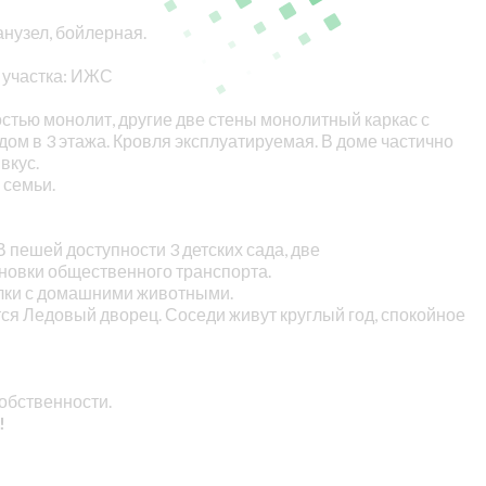
анузел, бойлерная.
с участка: ИЖС
стью монолит, другие две стены монолитный каркас с
дом в 3 этажа. Кровля эксплуатируемая. В доме частично
вкус.
 семьи.
 пешей доступности 3 детских сада, две
новки общественного транспорта.
улки с домашними животными.
ся Ледовый дворец. Соседи живут круглый год, спокойное
обственности.
!