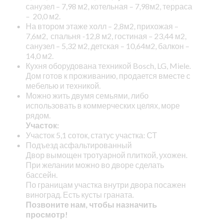
санузел – 7,98 м2, котельная – 7,98м2, терраса
– 20,0 м2.
На втором этаже холл – 2,8м2, прихожая –
7,6м2, спальня -12,8 м2, гостиная – 23,44 м2,
санузел – 5,32 м2, детская – 10,64м2, балкон –
14,0 м2.
Кухня оборудована техникой Bosch, LG, Miele.
Дом готов к проживанию, продается вместе с
мебелью и техникой.
Можно жить двумя семьями, либо
использовать в коммерческих целях, море
рядом.
Участок:
Участок 5,1 соток, статус участка: СТ
Подъезд асфальтированный
Двор вымощен тротуарной плиткой, ухожен.
При желании можно во дворе сделать
бассейн.
По границам участка внутри двора посажен
виноград. Есть кусты граната.
Позвоните нам, чтобы назначить
просмотр!