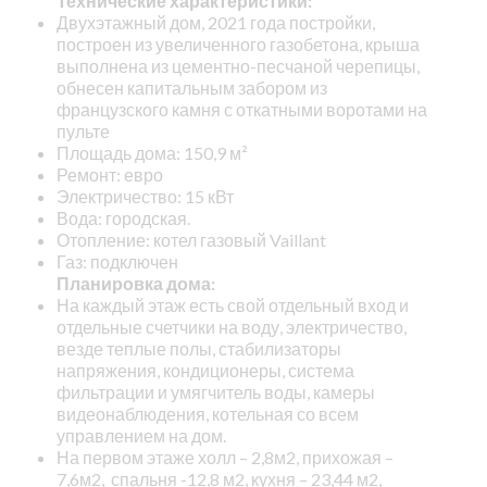
Технические характеристики:
Двухэтажный дом, 2021 года постройки,
построен из увеличенного газобетона, крыша
выполнена из цементно-песчаной черепицы,
обнесен капитальным забором из
французского камня с откатными воротами на
пульте
Площадь дома: 150,9 м²
Ремонт: евро
Электричество: 15 кВт
Вода: городская.
Отопление: котел газовый Vaillant
Газ: подключен
Планировка дома:
На каждый этаж есть свой отдельный вход и
отдельные счетчики на воду, электричество,
везде теплые полы, стабилизаторы
напряжения, кондиционеры, система
фильтрации и умягчитель воды, камеры
видеонаблюдения, котельная со всем
управлением на дом.
На первом этаже холл – 2,8м2, прихожая –
7,6м2, спальня -12,8 м2, кухня – 23,44 м2,