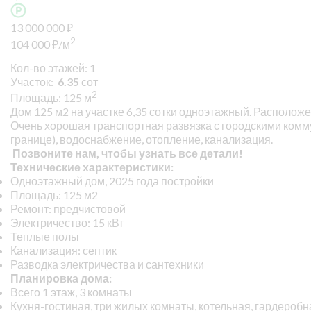
13 000 000
₽
2
104 000
₽
/м
Кол-во этажей: 1
Участок:
6.35
сот
2
Площадь: 125 м
Дом 125 м2 на участке 6,35 сотки одноэтажный. Расположе
Очень хорошая транспортная развязка с городскими комму
границе), водоснабжение, отопление, канализация.
Позвоните нам, чтобы узнать все детали!
Технические характеристики:
Одноэтажный дом, 2025 года постройки
Площадь: 125 м2
Ремонт: предчистовой
Электричество: 15 кВт
Теплые полы
Канализация: септик
Разводка электричества и сантехники
Планировка дома:
Всего 1 этаж, 3 комнаты
Кухня-гостиная, три жилых комнаты, котельная, гардеробн