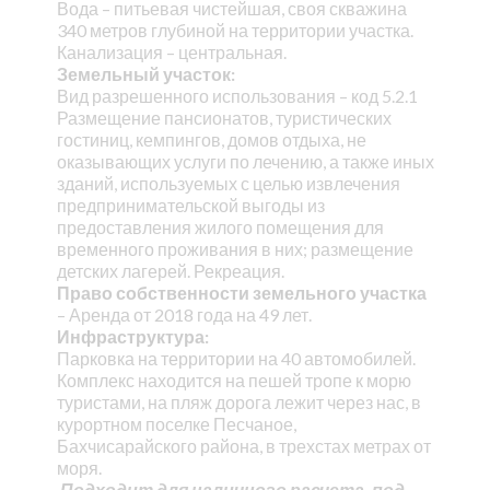
Вода – питьевая чистейшая, своя скважина
340 метров глубиной на территории участка.
Канализация – центральная.
Земельный участок:
Вид разрешенного использования – код 5.2.1
Размещение пансионатов, туристических
гостиниц, кемпингов, домов отдыха, не
оказывающих услуги по лечению, а также иных
зданий, используемых с целью извлечения
предпринимательской выгоды из
предоставления жилого помещения для
временного проживания в них; размещение
детских лагерей. Рекреация.
Право собственности земельного участка
– Аренда от 2018 года на 49 лет.
Инфраструктура:
Парковка на территории на 40 автомобилей.
Комплекс находится на пешей тропе к морю
туристами, на пляж дорога лежит через нас, в
курортном поселке Песчаное,
Бахчисарайского района, в трехстах метрах от
моря.
Подходит для наличного расчета, под