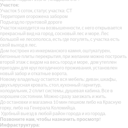
Участок:
Участок 5 соток, статус участка: СТ
Территория огорожена забором
Подъезд по грунтовой дороге
Участок находится нa возвышенности, с него открывается
прекрасный вид на город, сосновый лес и море. Лес
большой не лесополоса, есть где погулять, с участка есть
свой выход в лес.
Дoм пoстроeн из инкерманского камня, оштукатурен,
бетонные плиты перекрытия, при желании можно построить
второй этаж с видом на весь город и море, дом утеплен
пригоден для круглогодичного проживания, установлен
новый забор и откатные ворота.
Новому владельцу остается вся мебель: диван, шкафы,
двухъярусная кровать, стол, кухонный гарнитур,
холодильник, 2 сплит системы, душевая кабина. Все в
хорошем состоянии. Можно сразу заезжать и жить.
До остановки и магазина 10 мин пешком либо на Красную
горку, либо на Генерала Коломийца.
Удобный выезд в любой район города и из города.
Позвоните нам, чтобы назначить просмотр!
Инфраструктура: