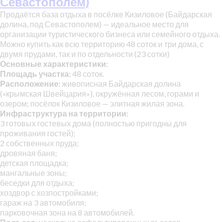
Севастополем)
Продаётся база отдыха в посёлке Кизиловое (Байдарская
долина, под Севастополем) — идеальное место для
организации туристического бизнеса или семейного отдыха.
Можно купить как всю территорию 48 соток и три дома, с
двумя прудами, так и по отдельности (23 сотки)
Основные характеристики:
Площадь участка:
48 соток.
Расположение:
живописная Байдарская долина
(«крымская Швейцария»), окружённая лесом, горами и
озером; посёлок Кизиловое — элитная жилая зона.
Инфраструктура на территории:
3 готовых гостевых дома (полностью пригодны для
проживания гостей);
2 собственных пруда;
дровяная баня;
детская площадка;
мангальные зоны;
беседки для отдыха;
хоздвор с хозпостройками;
гараж на 3 автомобиля;
парковочная зона на 8 автомобилей.