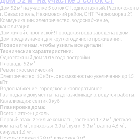
Дом 52 м² на участке 5 соток СТ, одноэтажный. Расположен в
г. Севастополь, Нахимовский район, СНТ “Черноморец 2”.
Коммуникации: электричество, водоснабжение,
канализация.
Дом жилой с пропиской! Городская вода заведена в дом.
Дом предназначен для круглогодичного проживания.
Позвоните нам, чтобы узнать все детали!
Технические характеристики:
Одноэтажный дом 2019 года постройки
Площадь: 52 м²
Ремонт: косметический
Электричество: 10 кВт+, с возможностью увеличения до 15
кВт.
Водоснабжение: городское и кооперативное
Газ: подали документы на догазификацию, ведутся работы.
Канализация: септик 8 куб
Планировка дома:
Всего 1 этаж+ цоколь
Первый этаж: 2 жилые комнаты, гостиная 17,2 м², детская
комната 8 м², прихожая 3,3 м², кухня 5,3 м², ванна 4,6 м²,
санузел 1,6 м².
Цоколь: подвал 15,8 м², кладовка 3 м².