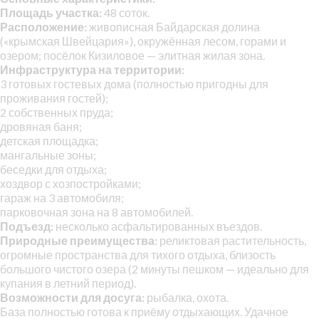
Площадь участка:
48 соток.
Расположение:
живописная Байдарская долина
(«крымская Швейцария»), окружённая лесом, горами и
озером; посёлок Кизиловое — элитная жилая зона.
Инфраструктура на территории:
3 готовых гостевых дома (полностью пригодны для
проживания гостей);
2 собственных пруда;
дровяная баня;
детская площадка;
мангальные зоны;
беседки для отдыха;
хоздвор с хозпостройками;
гараж на 3 автомобиля;
парковочная зона на 8 автомобилей.
Подъезд:
несколько асфальтированных въездов.
Природные преимущества:
реликтовая растительность,
огромные пространства для тихого отдыха, близость
большого чистого озера (2 минуты пешком — идеально для
купания в летний период).
Возможности для досуга:
рыбалка, охота.
База полностью готова к приёму отдыхающих. Удачное