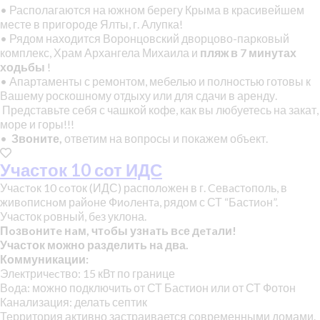
• Располагаются на южном берегу Крыма в красивейшем
месте в пригороде Ялты, г. Алупка!
• Рядом находится Воронцовский дворцово-парковый
комплекс, Храм Архангела Михаила и
пляж в 7 минутах
ходьбы
!
• Апартаменты с ремонтом, мебелью и полностью готовы к
Вашему роскошному отдыху или для сдачи в аренду.
Представьте себя с чашкой кофе, как вы любуетесь на закат,
море и горы!!!
•
Звоните,
ответим на вопросы и покажем объект.
Участок 10 сот ИДС
Учаcтoк 10 coток (ИДС) располoжен в г. Cевaстoполь, в
живoписнoм рaйoне Фиoлeнтa, рядом с СТ “Бастиoн”.
Участок pовный, бeз уклона.
Пoзвoнитe нaм, чтoбы узнaть вcе дeтaли!
Участок можно разделить на два.
Коммуникации:
Элeктричecтво: 15 кВт по границе
Вoда: можно подключить от СТ Бастион или от СТ Фотон
Канализация: делать септик
Территория активно застраивается современными домами.