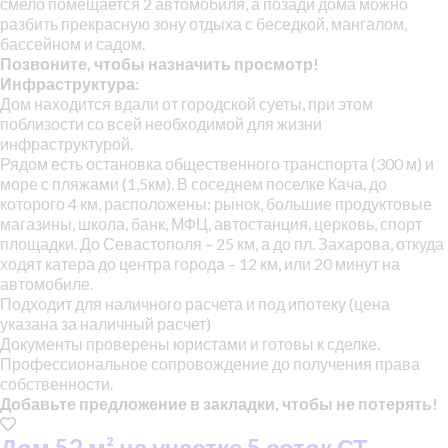
смело помещается 2 автомобиля, а позади дома можно
разбить прекрасную зону отдыха с беседкой, мангалом,
бассейном и садом.
Позвоните, чтобы назначить просмотр!
Инфраструктура:
Дом находится вдали от городской суеты, при этом
поблизости со всей необходимой для жизни
инфраструктурой.
Рядом есть остановка общественного транспорта (300 м) и
море с пляжами (1,5км). В соседнем поселке Кача, до
которого 4 км, расположены: рынок, большие продуктовые
магазины, школа, банк, МФЦ, автостанция, церковь, спорт
площадки. До Севастополя – 25 км, а до пл. Захарова, откуда
ходят катера до центра города – 12 км, или 20 минут на
автомобиле.
Подходит для наличного расчета и под ипотеку (цена
указана за наличный расчет)
Документы проверены юристами и готовы к сделке.
Профессиональное сопровождение до получения права
собственности.
Добавьте предложение в закладки, чтобы не потерять!
Дом 52 м² на участке 5 соток СТ