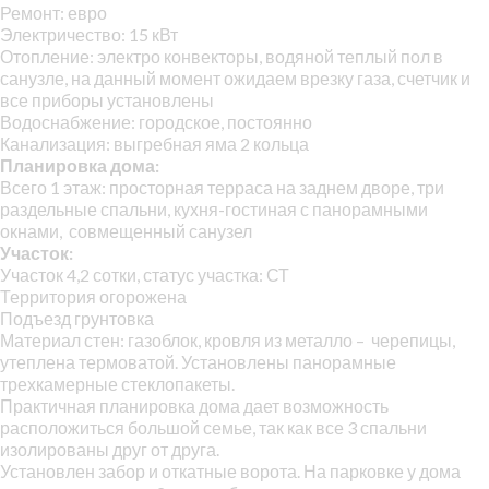
Ремонт: евро
Электричество: 15 кВт
Отопление: электро конвекторы, водяной теплый пол в
санузле, на данный момент ожидаем врезку газа, счетчик и
все приборы установлены
Водоснабжение: городское, постоянно
Канализация: выгребная яма 2 кольца
Планировка дома:
Всего 1 этаж: просторная терраса на заднем дворе, три
раздельные спальни, кухня-гостиная с панорамными
окнами, совмещенный санузел
Участок:
Участок 4,2 сотки, статус участка: СТ
Территория огорожена
Подъезд грунтовка
Материал стен: газоблок, кровля из металло – черепицы,
утеплена термоватой. Установлены панорамные
трехкамерные стеклопакеты.
Практичная планировка дома дает возможность
расположиться большой семье, так как все 3 спальни
изолированы друг от друга.
Установлен забор и откатные ворота. На парковке у дома