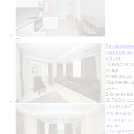
Двухкомнат
квартира на
6/11 эт.
г Севастопол
улица
Александра
Маринеско, 
1А к 4
2-комнатная
58.7 м2
6/11 э
13 500 000
₽
2
229 983
₽
/м
Посмотреть
объект
+797868992