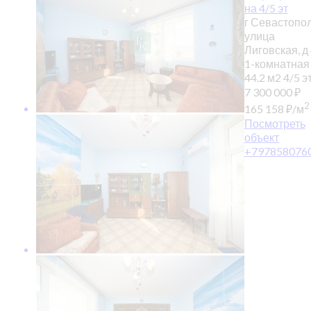
на 4/5 эт
г Севастопол
улица
Лиговская, д
1-комнатная
44.2 м2
4/5 эт
7 300 000
₽
2
165 158
₽
/м
Посмотреть
объект
+797858076