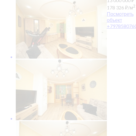
13 000 000
₽
2
178 326
₽
/м
Посмотреть
объект
+797858076