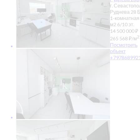
г. Севастопол
Руднева 28 
1-комнатная
м2
6/10 эт.
14 500 000
₽
2
265 568
₽
/м
Посмотреть
объект
+797868992