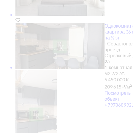
Однокомнат
квартира 36 
на ½ эт
г Севастопол
проезд
Стрелковый,
2а
1-комнатная
м2
2/2 эт.
5 450 000
₽
2
209 615
₽
/м
Посмотреть
объект
+797868992