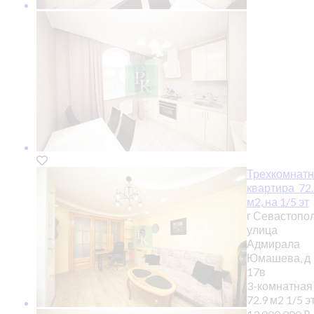
Трехкомнатн
квартира 72.
м2, на 1/5 эт
г Севастопол
улица
Адмирала
Юмашева, д
17в
3-комнатная
72.9 м2
1/5 эт