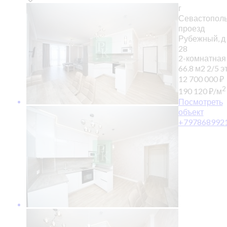
г
Севастополь
проезд
Рубежный, д
28
2-комнатная
66.8 м2
2/5 эт
12 700 000
₽
2
190 120
₽
/м
Посмотреть
объект
+797868992