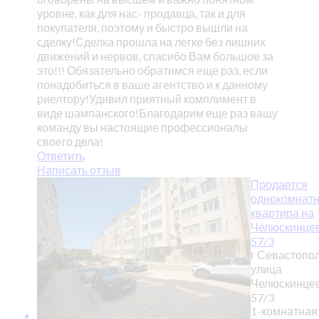
уровне, как для нас- продавца, так и для
покупателя, поэтому и быстро вышли на
сделку!Сделка прошла на легке без лишних
движений и нервов, спасибо Вам большое за
это!!! Обязательно обратимся еще раз, если
понадобиться в ваше агентство и к данному
риелтору!Удивил приятный комплимент в
виде шампанского!Благодарим еще раз вашу
команду вы настоящие профессионалы
своего дела!
Ответить
Написать отзыв
Продается
однокомнат
квартира на
Челюскинце
57/3
г Севастопол
улица
Челюскинцев
57/3
1-комнатная