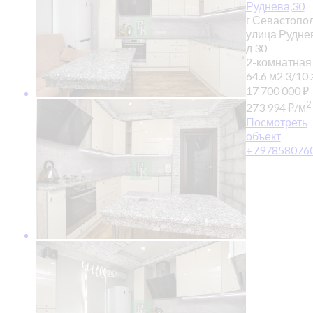
Руднева,30
г Севастопол
улица Рудне
д 30
2-комнатная
64.6 м2
3/10 э
17 700 000
₽
2
273 994
₽
/м
Посмотреть
объект
+797858076