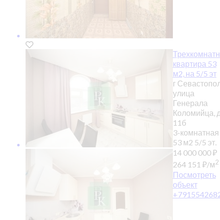
Трехкомнатн
квартира 53
м2, на 5/5 эт
г Севастопол
улица
Генерала
Коломийца, 
11б
3-комнатная
53 м2
5/5 эт.
14 000 000
₽
2
264 151
₽
/м
Посмотреть
объект
+791554268