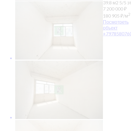
39.8 м2
5/5 эт
7 200 000
₽
2
180 905
₽
/м
Посмотреть
объект
+797858076