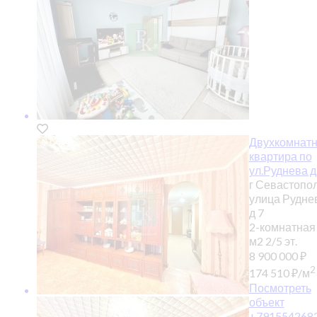
Двухкомнат
квартира по
ул.Руднева д
г Севастопол
улица Рудне
д 7
2-комнатная
м2
2/5 эт.
8 900 000
₽
2
174 510
₽
/м
Посмотреть
объект
+791554268