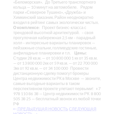
«Беломорская».
До Третьего транспортного
кольца — 10 минут на автомобиле.
Рядом
парки «Северное Тушино», «Дружба» и
Химкинский заказник. Район неоднократно
входил в рейтинг самых экологически чистых.
О комплексе:
Проект бизнес-класса с
трендовой высотной архитектурой.
– своя
прогулочная набережная 2,5 км
– парадный
холл
– интересные варианты планировок —
пейзажные спальни, голливудские гостиные,
анфиладные планировки и т.п.
Цены:
Студии 28 кв.м. — от 10 800 000
1 кк от 35 кв.м.
— от 13 800 000
2кк от 59 кв.м. — от 22 700 000
3кк от 92 кв.м. — от 34 100 000
Провести
дистанционную сделку помогут брокеры
Центра недвижимости РК в Москве — звоните,
самые выгодные варианты в таком
перспективном проекте улетают первыми!
+7
978 110 86 38 — Центр недвижимости РК
8 800
505 38 25 — бесплатный звонок из любой точки
РФ
ПРЕДЫДУЩАЯ НОВОСТЬ
СЛЕДУЮЩАЯ
НОВОСТЬ