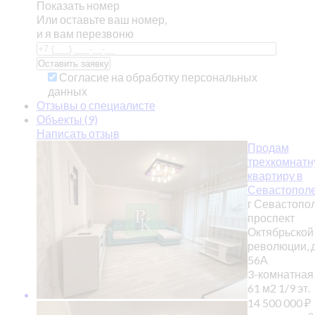
Показать номер
Или оставьте ваш номер,
и я вам перезвоню
Согласие на обработку персональных
данных
Отзывы о специалисте
Объекты (9)
Написать отзыв
Продам
трехкомнатн
квартиру в
Севастополе
г Севастопол
проспект
Октябрьской
революции, 
56А
3-комнатная
61 м2
1/9 эт.
14 500 000
₽