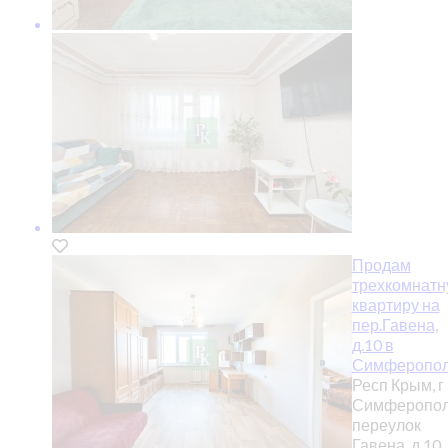
Продам
трехкомнатн
квартиру на
пер.Гавена,
д.10 в
Симферопол
Респ Крым, г
Симферопол
переулок
Гавена, д 10