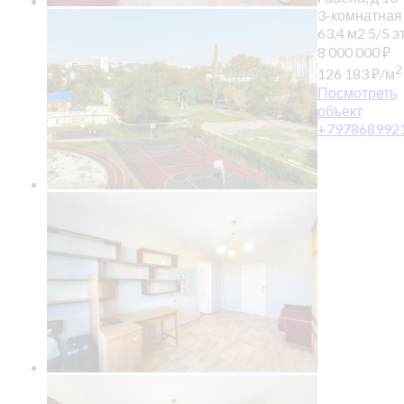
3-комнатная
63.4 м2
5/5 эт
8 000 000
₽
2
126 183
₽
/м
Посмотреть
объект
+797868992