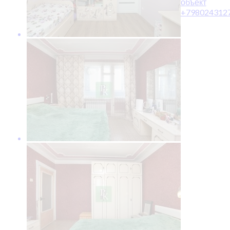
объект
+798024312