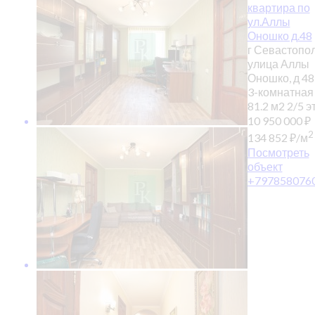
квартира по
ул.Аллы
Оношко д.48
г Севастопол
улица Аллы
Оношко, д 48
3-комнатная
81.2 м2
2/5 эт
10 950 000
₽
2
134 852
₽
/м
Посмотреть
объект
+797858076