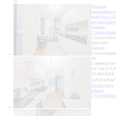
Продам
двухкомнат
квартиру с А
по проспекту
Героев
Сталинграда
г Севастопол
проспект
Героев
Сталинграда,
36
2-комнатная
61.7 м2
2/9 эт
10 480 000
₽
2
169 854
₽
/м
Посмотреть
объект
+797858076