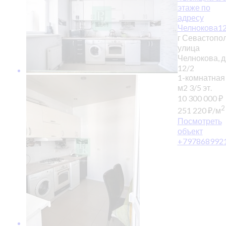
этаже по
адресу
Челнокова12
г Севастопол
улица
Челнокова, д
12/2
1-комнатная
м2
3/5 эт.
10 300 000
₽
2
251 220
₽
/м
Посмотреть
объект
+797868992