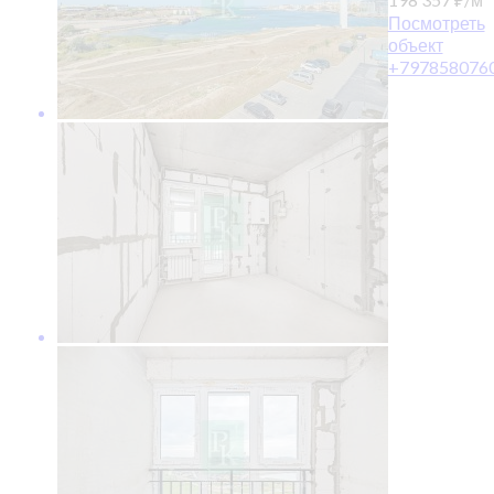
Посмотреть
объект
+797858076