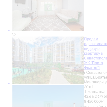
Продам
однокомнат
видовую
квартиру в
Севастополе
ЖК “Порто
Франко”!
г Севастопол
улица Брать
Манганари, 
30 к 1
1-комнатная
42.6 м2
6/9 эт
8 450 000
₽
2
198 357
₽
/м