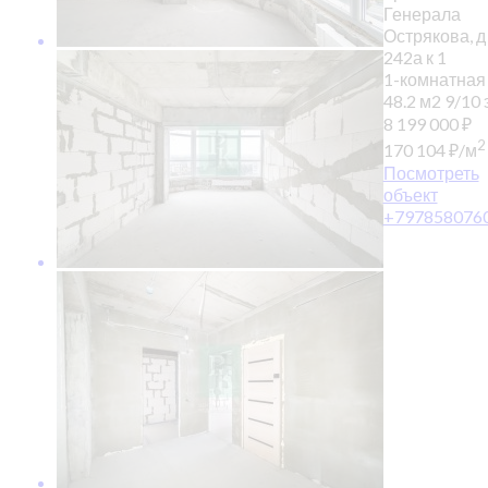
Генерала
Острякова, д
242а к 1
1-комнатная
48.2 м2
9/10 э
8 199 000
₽
2
170 104
₽
/м
Посмотреть
объект
+797858076