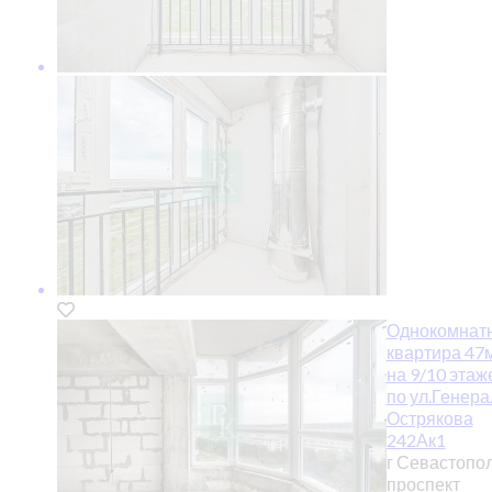
Однокомнат
квартира 47м
на 9/10 этаж
по ул.Генера
Острякова
242Ак1
г Севастопол
проспект