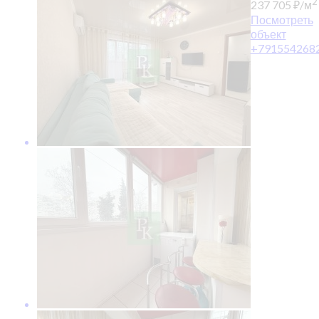
2
237 705
₽
/м
Посмотреть
объект
+791554268