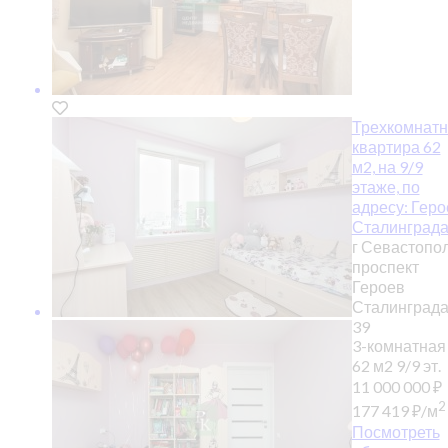
Трехкомнатн
квартира 62
м2, на 9/9
этаже, по
адресу: Геро
Сталинграда
г Севастопол
проспект
Героев
Сталинграда,
39
3-комнатная
62 м2
9/9 эт.
11 000 000
₽
2
177 419
₽
/м
Посмотреть