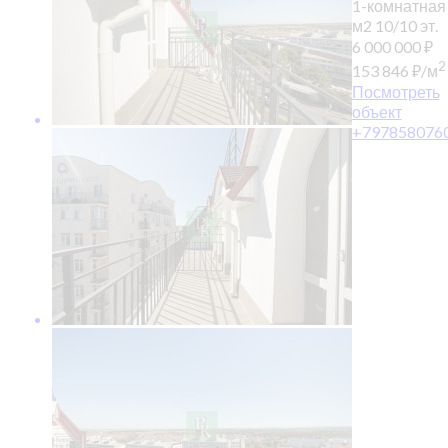
1-комнатная
м2
10/10 эт.
6 000 000
₽
2
153 846
₽
/м
Посмотреть
объект
+797858076