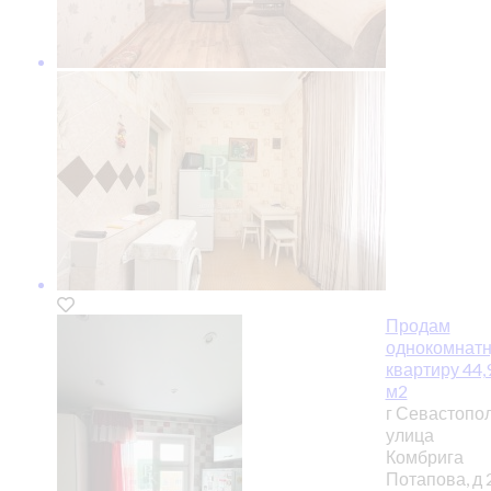
Продам
однокомнат
квартиру 44,
м2
г Севастопол
улица
Комбрига
Потапова, д 