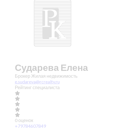
Сударева Елена
Брокер Жилая недвижимость
e.sudareva@rcrealty.ru
Рейтинг специалиста
0 оценок
+79784607849