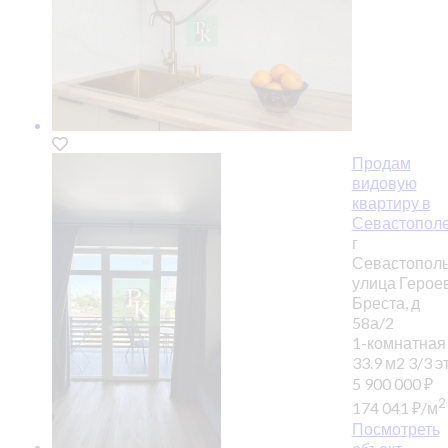
Продам
видовую
квартиру в
Севастопол
г
Севастополь
улица Герое
Бреста, д
58а/2
1-комнатная
33.9 м2
3/3 эт
5 900 000
₽
2
174 041
₽
/м
Посмотреть