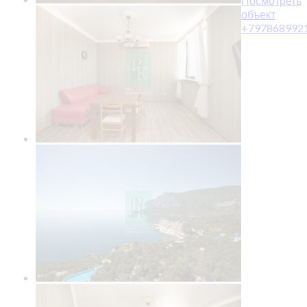
Посмотреть
объект
+797868992