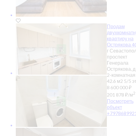
Продам
двухкомнат
квартиру на
Острякова 4
г Севастопол
проспект
Генерала
Острякова, д
2-комнатная
42.6 м2
5/5 эт
8 600 000
₽
2
201 878
₽
/м
Посмотреть
объект
+797868992