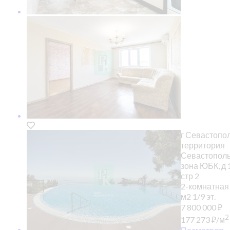
г Севастопол
территория
Севастополь
зона ЮБК, д 
стр 2
2-комнатная
м2
1/9 эт.
7 800 000
₽
2
177 273
₽
/м