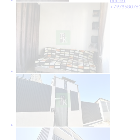
объект
+797858076