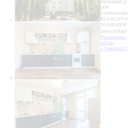
Античный, д
20А
1-комнатная
42.5 м2
2/9 эт
10 600 000
₽
2
249 412
₽
/м
Посмотреть
объект
+798024312