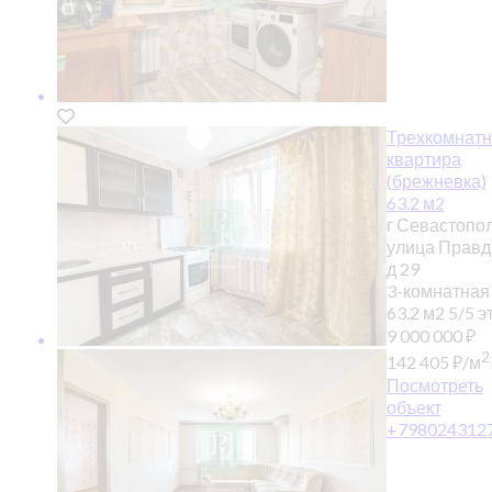
Трехкомнатн
квартира
(брежневка)
63.2 м2
г Севастопол
улица Правд
д 29
3-комнатная
63.2 м2
5/5 эт
9 000 000
₽
2
142 405
₽
/м
Посмотреть
объект
+798024312