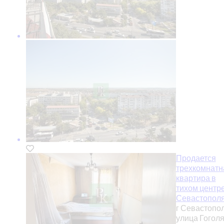
Продается
трехкомнатн
квартира в
тихом центр
Севастопол
г Севастопол
улица Гоголя