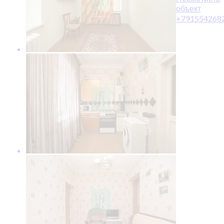
объект
+791554268