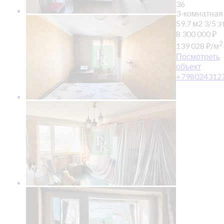
36
3-комнатная
59.7 м2
3/5 эт
8 300 000
₽
2
139 028
₽
/м
Посмотреть
объект
+798024312