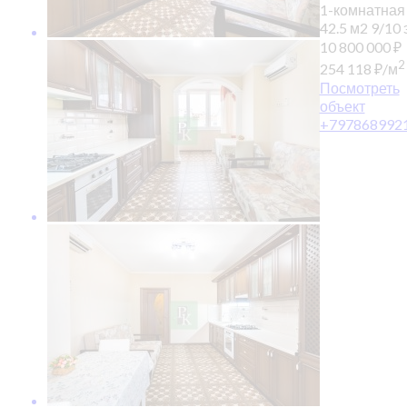
1-комнатная
42.5 м2
9/10 э
10 800 000
₽
2
254 118
₽
/м
Посмотреть
объект
+797868992