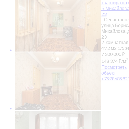
квартира по 
Б.Михайлов
23
г Севастопол
улица Борис
Михайлова, 
23
2-комнатная
49.2 м2
1/5 эт
7 300 000
₽
2
148 374
₽
/м
Посмотреть
объект
+797868992