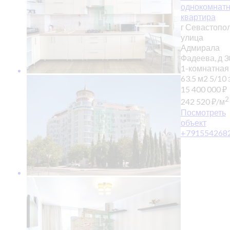
однокомнат
квартира
г Севастопол
улица
Адмирала
Фадеева, д 3
1-комнатная
63.5 м2
5/10 э
15 400 000
₽
2
242 520
₽
/м
Посмотреть
объект
+791554268