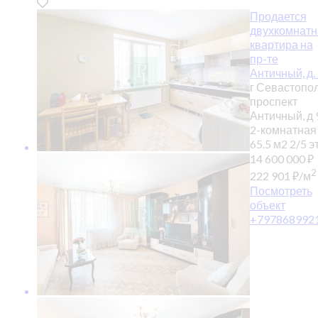
Продается
двухкомнатн
квартира на
пр-те
Античный, д.
г Севастопол
проспект
Античный, д 
2-комнатная
65.5 м2
2/5 эт
14 600 000
₽
2
222 901
₽
/м
Посмотреть
объект
+797868992