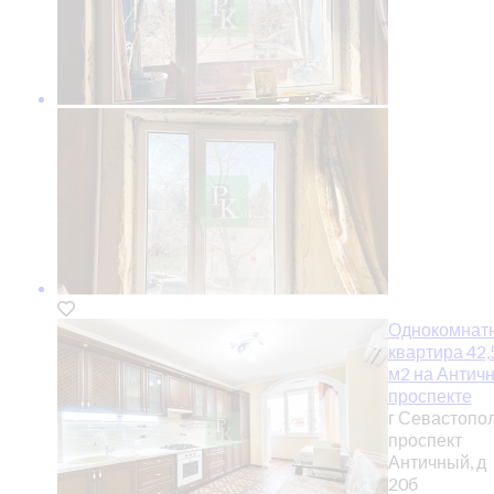
Однокомнат
квартира 42,
м2 на Антич
проспекте
г Севастопол
проспект
Античный, д
20б