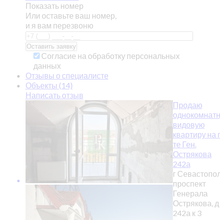
Показать номер
Или оставьте ваш номер,
и я вам перезвоню
Согласие на обработку персональных
данных
Отзывы о специалисте
Объекты (14)
Написать отзыв
Продаю
однокомнат
видовую
квартиру на 
те Ген.
Острякова
242а
г Севастопол
проспект
Генерала
Острякова, д
242а к 3