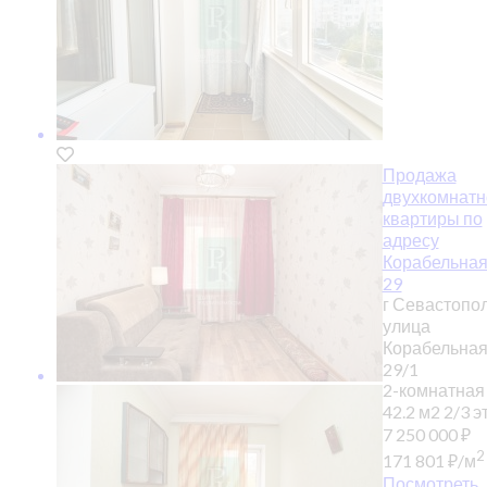
Продажа
двухкомнатн
квартиры по
адресу
Корабельная
29
г Севастопол
улица
Корабельная,
29/1
2-комнатная
42.2 м2
2/3 эт
7 250 000
₽
2
171 801
₽
/м
Посмотреть