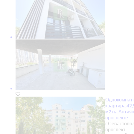
Однокомнат
квартира 42,
м2 на Антич
проспекте
г Севастопол
проспект