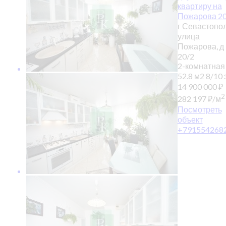
квартиру на
Пожарова 2
г Севастопол
улица
Пожарова, д
20/2
2-комнатная
52.8 м2
8/10 э
14 900 000
₽
2
282 197
₽
/м
Посмотреть
объект
+791554268