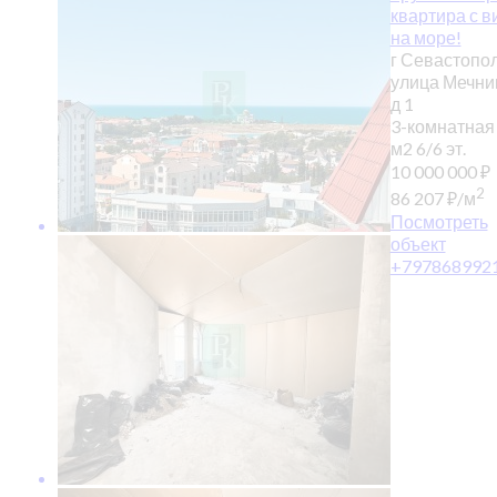
квартира с 
на море!
г Севастопол
улица Мечни
д 1
3-комнатная
м2
6/6 эт.
10 000 000
₽
2
86 207
₽
/м
Посмотреть
объект
+797868992