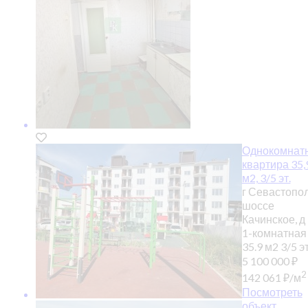
Однокомнат
квартира 35,
м2, 3/5 эт.
г Севастопол
шоссе
Качинское, д
1-комнатная
35.9 м2
3/5 эт
5 100 000
₽
2
142 061
₽
/м
Посмотреть
объект