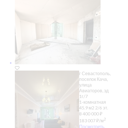
г Севастополь,
поселок Кача,
улица
Авиаторов, зд
1г/7
1-комнатная
45.9 м2
2/6 эт.
8 400 000
₽
2
183 007
₽
/м
Посмотреть