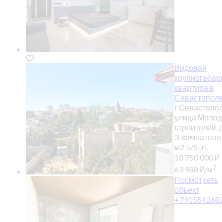
Видовая
крупногабар
квартира в
Севастополе
г Севастопол
улица Моло
строителей, 
3-комнатная
м2
5/5 эт.
10 750 000
₽
2
63 988
₽
/м
Посмотреть
объект
+791554268