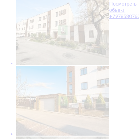
Посмотреть
объект
+797858076