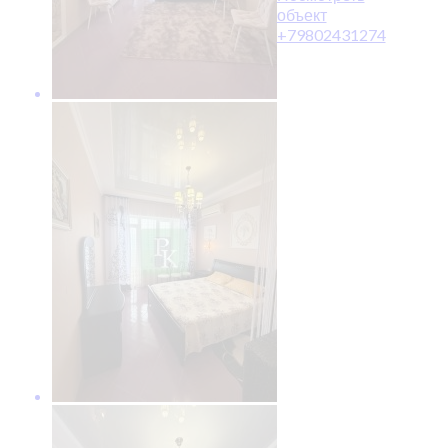
объект
+79802431274