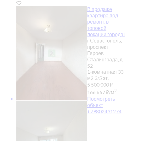
В продаже
квартира под
ремонт, в
топовой
локации города!
г Севастополь,
проспект
Героев
Сталинграда, д
52
1-комнатная
33
м2
3/5 эт.
5 500 000
₽
2
166 667
₽
/м
Посмотреть
объект
+79802431274