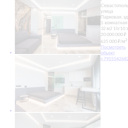
Севастополь
улица
Парковая, зд
1-комнатная
32 м2
10/10 э
20 000 000
₽
2
625 000
₽
/м
Посмотреть
объект
+791554268