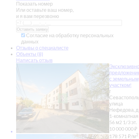
Показать номер
Или оставьте ваш номер,
и я вам перезвоню
Согласие на обработку персональных
данных
Отзывы о специалисте
Объекты (8)
Написать отзыв
Эксклюзивн
предложени
с земельным
участком!
г
Севастополь
улица
Нефедова, д
1-комнатная
56 м2
1/3 эт.
10 000 000
₽
2
178 571
₽
/м