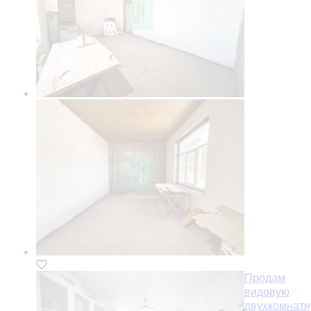
Продам
видовую
двухкомнат