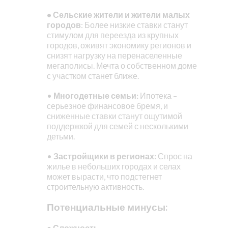
• Сельские жители и жители малых
городов
: Более низкие ставки станут
стимулом для переезда из крупных
городов, оживят экономику регионов и
снизят нагрузку на перенаселенные
мегаполисы. Мечта о собственном доме
с участком станет ближе.
•
Многодетные семьи:
Ипотека –
серьезное финансовое бремя, и
сниженные ставки станут ощутимой
поддержкой для семей с несколькими
детьми.
•
Застройщики в регионах:
Спрос на
жилье в небольших городах и селах
может вырасти, что подстегнет
строительную активность.
Потенциальные минусы:
• Сложность