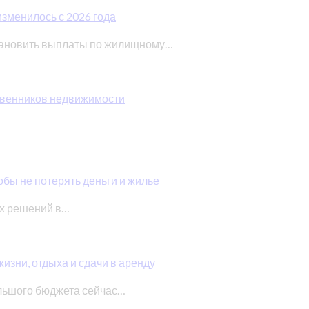
изменилось с 2026 года
тановить выплаты по жилищному…
ственников недвижимости
обы не потерять деньги и жилье
ых решений в…
изни, отдыха и сдачи в аренду
льшого бюджета сейчас…