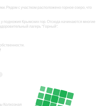
и. Рядом с участком расположено горное озеро, что
 у подножия Крымских гор. Отсюда начинаются многие
здоровительный лагерь “Горный”.
обственности.
!
цы Колхозная