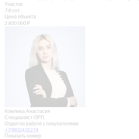
Участок
7.8 сот.
Цена объекта
2 800 000
₽
Комлева Анастасия
Специалист ОРП
Отдел по работе с покупателями
+79802431274
Показать номер