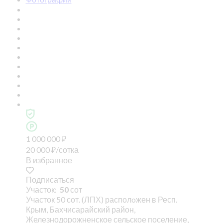
1 000 000
₽
20 000
₽
/сотка
В избранное
Подписаться
Участок:
50
сот
Участок 50 сот. (ЛПХ) располoжен в Респ.
Крым, Бахчисарайский район,
Железнодорожненское сельское поселение,