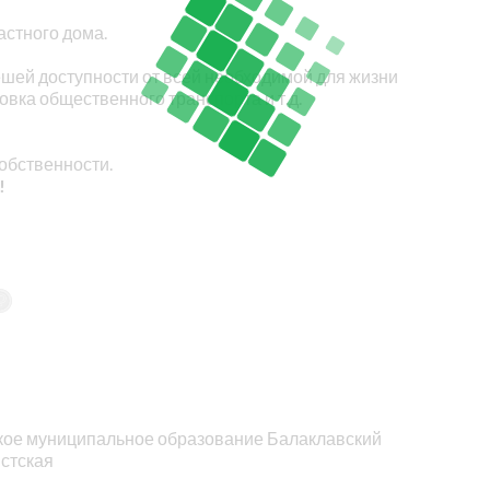
астного дома.
пешей доступности от всей необходимой для жизни
овка общественного транспорта и т.д.
обственности.
!
ское муниципальное образование Балаклавский
стская