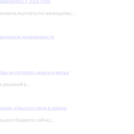
изменилось с 2026 года
тановить выплаты по жилищному…
ственников недвижимости
обы не потерять деньги и жилье
ых решений в…
изни, отдыха и сдачи в аренду
льшого бюджета сейчас…