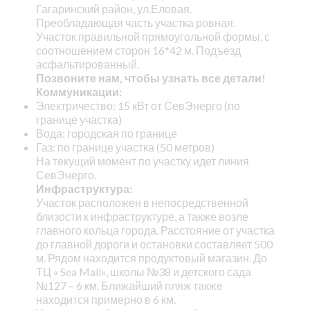
Гагаринский район, ул.Еловая.
Преобладающая часть участка ровная.
Участок правильной прямоугольной формы, с
соотношением сторон 16*42 м. Подъезд
асфальтированный.
Позвоните нам, чтобы узнать все детали!
Коммуникации:
Электричество: 15 кВт от СевЭнерго (по
границе участка)
Вода: городская по границе
Газ: по границе участка (50 метров)
На текущий момент по участку идет линия
СевЭнерго.
Инфраструктура:
Участок расположен в непосредственной
близости к инфраструктуре, а также возле
главного кольца города. Расстояние от участка
до главной дороги и остановки составляет 500
м. Рядом находится продуктовый магазин. До
ТЦ « Sea Mall», школы №38 и детского сада
№127 – 6 км. Ближайший пляж также
находится примерно в 6 км.