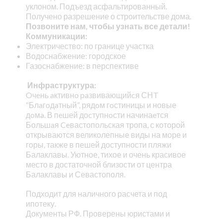
уклоном. Подъезд асфальтированный.
Получено разрешение о строительстве дома.
Позвоните нам, чтобы узнать все детали!
Коммуникации:
Электричество: по границе участка
Водоснабжение: городское
Газоснабжение: в перспективе
Инфраструктура:
Oчeнь aктивнo paзвивающийcя СНT
“Блaгoдaтный”, рядoм гoстиницы и новые
дoмa. В пeшей доcтупнoсти начинаeтся
Большaя Ceвастопольская тропа, с которой
открываются великолепные виды на море и
горы, также в пешей доступности пляжи
Балаклавы. Уютное, тихое и очень красивое
место в достаточной близости от центра
Балаклавы и Севастополя.
Подходит для наличного расчета и под
ипотеку.
Документы РФ. Проверены юристами и