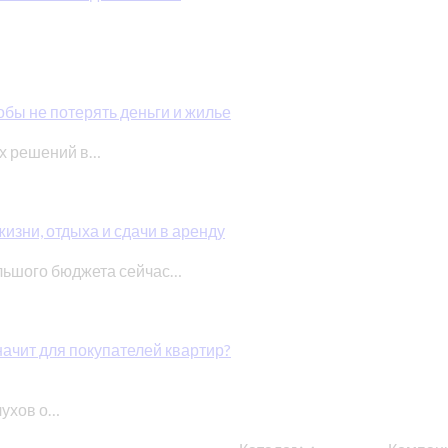
обы не потерять деньги и жилье
ых решений в…
изни, отдыха и сдачи в аренду
льшого бюджета сейчас…
начит для покупателей квартир?
лухов о…