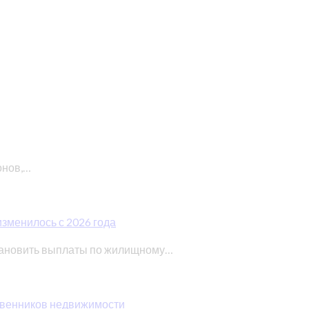
онов,…
изменилось с 2026 года
тановить выплаты по жилищному…
ственников недвижимости