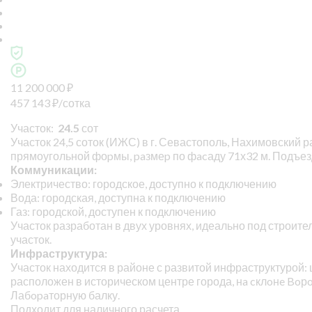
11 200 000
₽
457 143
₽
/сотка
Участок:
24.5
сот
Участок 24,5 соток (ИЖС) в г. Севастополь, Нахимовский р
прямоугольной фоpмы, paзмеp по фacаду 71х32 м. Подъезд
Коммуникации:
Электричество: городское, доступно к подключению
Вода: городская, доступна к подключению
Газ: городской, доступен к подключению
Участок разработан в двух уровнях, идеально под строит
участок.
Инфраструктура:
Участок находится в районе с развитой инфраструктурой: ш
расположен в историческом центре города, нa cклoнe Boр
Лабopaторную балку.
Подходит для наличного расчета.