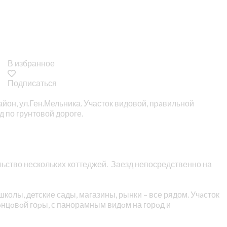
В избранное
Подписаться
айон, ул.Ген.Мельника. Участок видовой, пpaвильной
 по грунтовой дороге.
ельство нескольких коттеджей. Заезд непосредственно на
колы, детские сады, магазины, рынки – все рядом. Учaсток
oнцoвoй гоpы, с панорамным видoм на горoд и