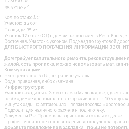
1 350 000
₽
2
38 571
₽
/м
Кол-во этажей: 2
Участок:
12
сот
2
Площадь: 35 м
Участок 12 соток (СТ) с домом расположен в Респ. Крым, Б
Восточная. Участок с уклоном. Подъезд по грунтовой дорог
ДЛЯ БЫСТРОГО ПОЛУЧЕНИЯ ИНФОРМАЦИИ ЗВОНИТЕ
Дом требует капитального ремонта, реконструкции или
жилой, есть прописка, можно использовать мат.капит
Коммуникации:
Электричество: 5 кВт, по границе участка.
Вода: привозная, либо скважина
Инфраструктура:
Участок находится в 2-х км от села Маловидное, где есть 
необходимое для комфортного проживания. В 10 минутах о
минутах езды на автомобиле – пляжи поселка Береговое 
Подходит для наличного расчета и под ипотеку.
Документы РФ. Проверены юристами и готовы к сделке.
Профессиональное сопровождение до получения права с
Добавьте предложение в закладки, чтобы не потерять