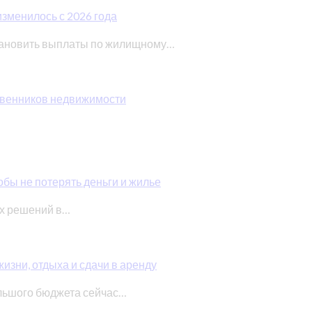
изменилось с 2026 года
тановить выплаты по жилищному…
ственников недвижимости
обы не потерять деньги и жилье
ых решений в…
изни, отдыха и сдачи в аренду
льшого бюджета сейчас…