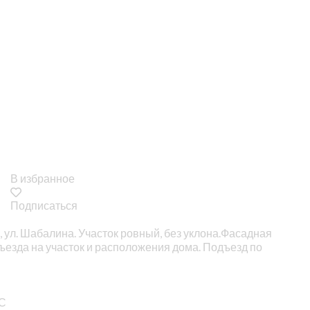
В избранное
Подписаться
, ул. Шабалина. Участок ровный, без уклона.Фасадная
въезда на участок и расположения дома. Подъезд по
ЭС