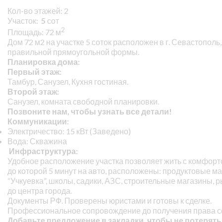
Кол-во этажей: 2
Участок:
5
сот
2
Площадь: 72 м
Дом 72 м2 на участке 5 соток расположен в г. Севастополь
правильной прямоугольной формы.
Планировка дома:
Первый этаж:
Тамбур, Санузел, Кухня гостиная.
Второй этаж:
Санузел, комната свободной планировки.
Позвоните нам, чтобы узнать все детали!
Коммуникации:
Электричество: 15 кВт (Заведено)
Вода: Скважина
Инфраструктура:
Удобное расположение участка позволяет жить с комфортом
до которой 5 минут на авто, расположены: продуктовые м
“Учкуевка”, школы, садики, АЗС, строительные магазины, 
до центра города.
Документы РФ. Проверены юристами и готовы к сделке.
Профессиональное сопровождение до получения права с
Добавьте предложение в закладки, чтобы не потерять