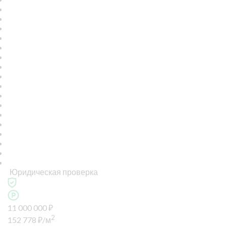
Юридическая проверка
11 000 000
₽
2
152 778
₽
/м