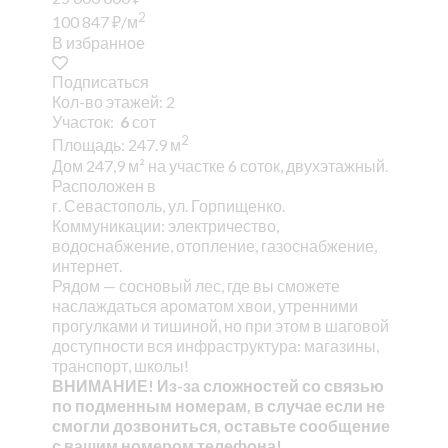
2
100 847
₽
/м
В избранное
Подписаться
Кол-во этажей: 2
Участок:
6
сот
2
Площадь: 247.9 м
Дом 247,9 м² на участке 6 соток, двухэтажный.
Расположен в
г. Севастополь, ул. Горпищенко.
Коммуникации: электричество,
водоснабжение, отопление, газоснабжение,
интернет.
Рядом — сосновый лес, где вы сможете
наслаждаться ароматом хвои, утренними
прогулками и тишиной, но при этом в шаговой
доступности вся инфраструктура: магазины,
транспорт, школы!
ВНИМАНИЕ! Из-за сложностей со связью
по подменным номерам, в случае если не
смогли дозвониться, оставьте сообщение
с вашим номером телефона!