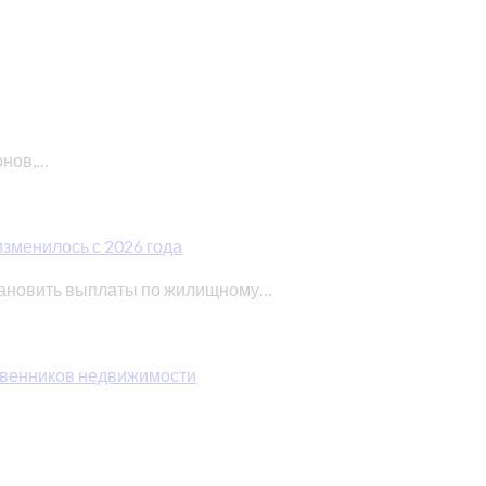
онов,…
изменилось с 2026 года
тановить выплаты по жилищному…
ственников недвижимости