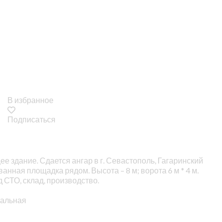
В избранное
Подписаться
е здание. Сдается ангар в г. Севастополь, Гагаринский
нная площадка рядом. Высота – 8 м; ворота 6 м * 4 м.
 СТО, склад, производство.
иальная